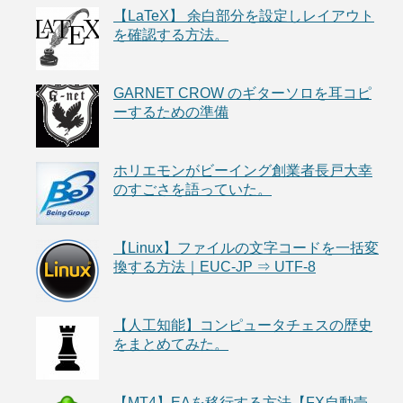
【LaTeX】 余白部分を設定しレイアウト
を確認する方法。
GARNET CROW のギターソロを耳コピ
ーするための準備
ホリエモンがビーイング創業者長戸大幸
のすごさを語っていた。
【Linux】ファイルの文字コードを一括変
換する方法｜EUC-JP ⇒ UTF-8
【人工知能】コンピュータチェスの歴史
をまとめてみた。
【MT4】EAを移行する方法【FX自動売