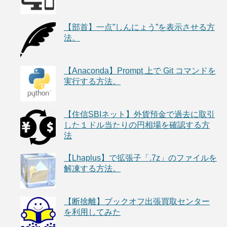
【部首】一点”しんにょう”を表示させる方
法。
【Anaconda】Prompt 上で Git コマンドを
実行する方法。
【住信SBIネット】外貨預金で過去に取引
した１ドル当たりの円相場を確認する方
法
【Lhaplus】で拡張子「.7z」のファイルを
解凍する方法。
【断捨離】ブックオフ出張買取センター
を利用してみた