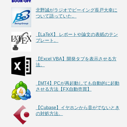
北野誠がラジオでビーイング長戸大幸に
ついて語っていた。
【LaTeX】 レポートや論文の表紙のテン
プレート。
【Excel VBA】開発タブを表示させる方
法。
【MT4】PCが再起動しても自動的に起動
させる方法【FX自動売買】
【Cubase】イヤホンから音がでないとき
の対処方法。