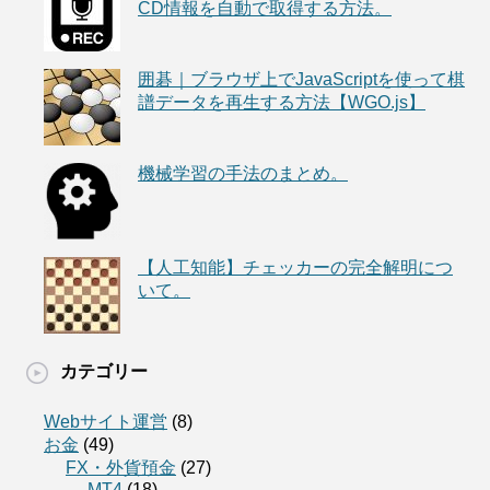
CD情報を自動で取得する方法。
囲碁｜ブラウザ上でJavaScriptを使って棋
譜データを再生する方法【WGO.js】
機械学習の手法のまとめ。
【人工知能】チェッカーの完全解明につ
いて。
カテゴリー
Webサイト運営
(8)
お金
(49)
FX・外貨預金
(27)
MT4
(18)