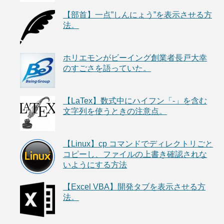
【部首】一点”しんにょう”を表示させる方
法。
ホリエモンがビーイング創業者長戸大幸
のすごさを語っていた。
【LaTex】数式中にハイフン「-」を含む
文字列を使うときの注意点。
【Linux】cp コマンドでディレクトリごと
コピーし、ファイルの上書き確認されな
いようにする方法
【Excel VBA】開発タブを表示させる方
法。