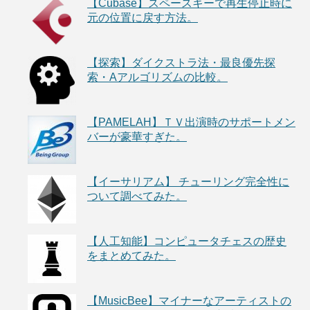
【Cubase】スペースキーで再生停止時に
元の位置に戻す方法。
【探索】ダイクストラ法・最良優先探
索・Aアルゴリズムの比較。
【PAMELAH】ＴＶ出演時のサポートメン
バーが豪華すぎた。
【イーサリアム】 チューリング完全性に
ついて調べてみた。
【人工知能】コンピュータチェスの歴史
をまとめてみた。
【MusicBee】マイナーなアーティストの