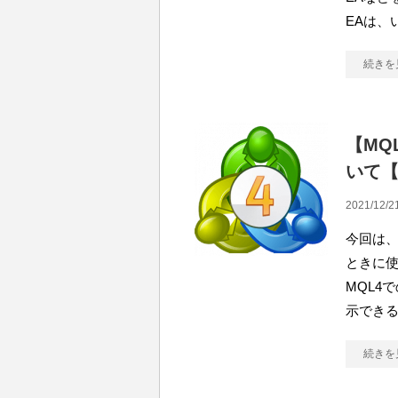
EAは、
続きを
【MQ
いて【
2021/12/2
今回は、
ときに
MQL4
示できる
続きを