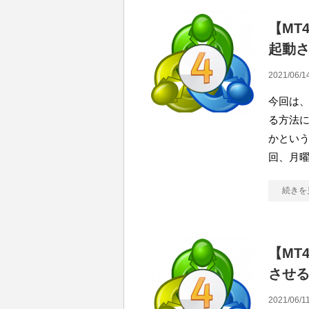
【MT
起動さ
2021/06/1
今回は、
る方法に
かという
回、月曜
続きを
【MT
させる
2021/06/11