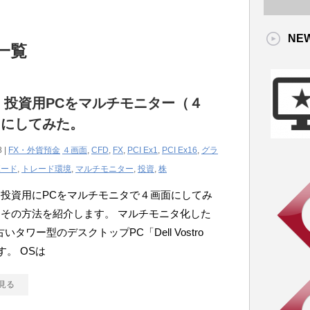
NE
 一覧
】投資用PCをマルチモニター（４
）にしてみた。
8 |
FX・外貨預金
４画面
,
CFD
,
FX
,
PCI Ex1
,
PCI Ex16
,
グラ
ボード
,
トレード環境
,
マルチモニター
,
投資
,
株
投資用にPCをマルチモニタで４画面にしてみ
その方法を紹介します。 マルチモニタ化した
いタワー型のデスクトップPC「Dell Vostro
す。 OSは
見る