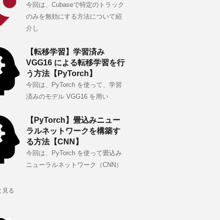
今回は、Cubaseで特定のトラック
のみを無効にする方法について紹
介し
【転移学習】学習済み
VGG16 による転移学習を行
う方法【PyTorch】
今回は、PyTorch を使って、学習
済みのモデル VGG16 を用い
【PyTorch】畳込みニュー
ラルネットワークを構築す
る方法【CNN】
今回は、PyTorch を使って畳込み
ニューラルネットワーク（CNN）
と見る