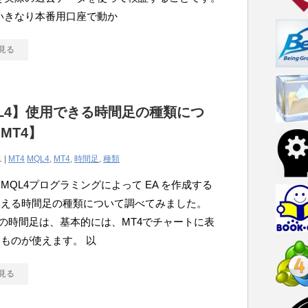
いきなり本番用口座で動か
見る
L4】使用できる時間足の種類につ
MT4】
1 |
MT4
MQL4
,
MT4
,
時間足
,
種類
MQL4プログラミングによって EA を作成する
使える時間足の種類について調べてみました。
での時間足は、基本的には、MT4でチャートに表
ものが使えます。 以
見る