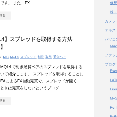
です。 また、FX
仮
株・
見る
カメラ
テキス
L4】スプレッドを取得する方法
パソコ
Mac
4】
ファッ
6 |
MT4
MQL4
,
スプレッド
,
制限
,
取得
,
通貨ペア
プログ
MQL4 で対象通貨ペアのスプレッドを取得する
Exc
いて紹介します。 スプレッドを取得することに
LaT
EAによるFX自動売買で、スプレッドが開く
）ときは売買をしないというプログ
Lin
My
見る
Perl
Pyt