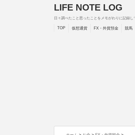
LIFE NOTE LOG
日々調べたこと思ったことをメモがわりに記録し
TOP
仮想通貨
FX・外貨預金
競馬
ホーム
>
お金
>
FX・外貨預金
>