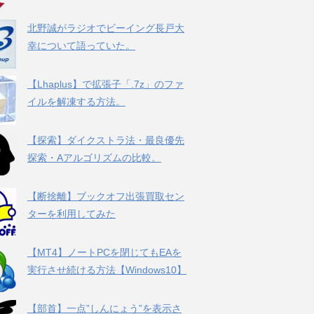
北野誠がラジオでビーイング長戸大
幸について語っていた。
【Lhaplus】で拡張子「.7z」のファ
イルを解凍する方法。
【探索】ダイクストラ法・最良優先
探索・Aアルゴリズムの比較。
【断捨離】ブックオフ出張買取セン
ターを利用してみた
【MT4】ノートPCを閉じてもEAを
実行させ続ける方法【Windows10】
【部首】一点”しんにょう”を表示さ