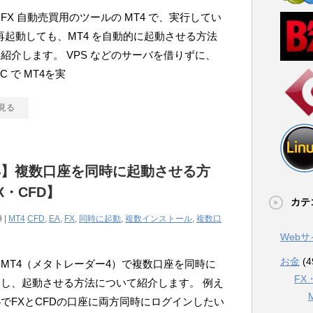
FX 自動売買用のツールの MT4 で、実行してい
再起動しても、MT4 を自動的に起動させる方法
紹介します。 VPS などのサーバを借りずに、
C で MT4を実
見る
4】複数口座を同時に起動させる方
X・CFD】
カテ
9 |
MT4
CFD
,
EA
,
FX
,
同時に起動
,
複数インストール
,
複数口
Web
お金
(4
MT4（メタトレーダー4）で複数口座を同時に
FX
し、起動させる方法について紹介します。 例え
4でFXとCFDの口座に両方同時にログインしたい