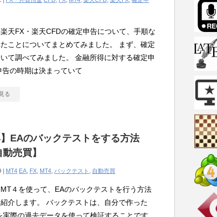
1 |
FX・外貨預金
CFD
,
FX
,
MT4
,
楽天CFD
,
楽天FX
,
確定申
楽天FX・楽天CFDの確定申告について、手順な
たことについてまとめてみました。 まず、確定
いて調べてみました。 金融所得に対する確定申
申告の時期は決まっていて
見る
4】EAのバックテストをする方法
自動売買】
9 |
MT4
EA
,
FX
,
MT4
,
バックテスト
,
自動売買
MT４を使って、EAのバックテストを行う方法
紹介します。 バックテストは、自分で作った
を実際の過去データを使って検証することです。