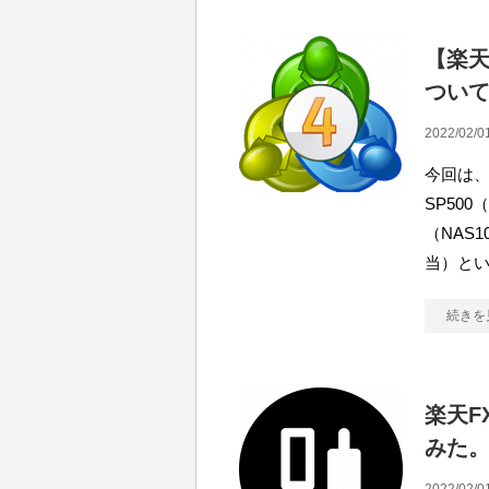
【楽天
ついて
2022/02/0
今回は、
SP50
（NAS
当）と
続きを
楽天F
みた