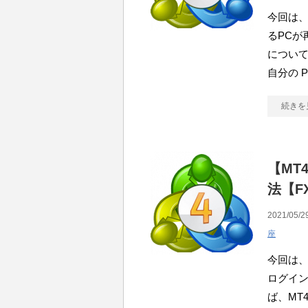
今回は、
るPCが
について
自分の P
続きを
【MT
法【F
2021/05/2
座
今回は、
ログイン
ば、MT