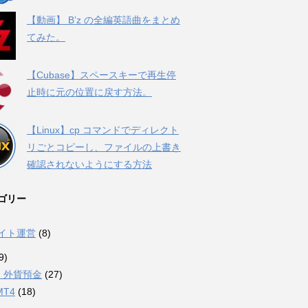
【動画】 B’z の全編英語曲をまとめ
てみた。
【Cubase】スペースキーで再生停
止時に元の位置に戻す方法。
【Linux】cp コマンドでディレクト
リごとコピーし、ファイルの上書き
確認されないようにする方法
ゴリー
サイト運営
(8)
9)
・外貨預金
(27)
MT4
(18)