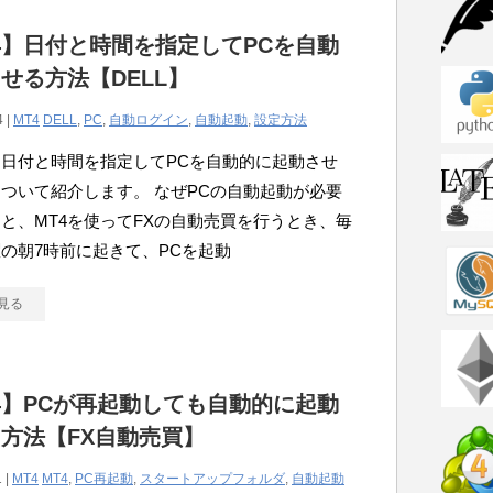
4】日付と時間を指定してPCを自動
せる方法【DELL】
4 |
MT4
DELL
,
PC
,
自動ログイン
,
自動起動
,
設定方法
日付と時間を指定してPCを自動的に起動させ
ついて紹介します。 なぜPCの自動起動が必要
と、MT4を使ってFXの自動売買を行うとき、毎
の朝7時前に起きて、PCを起動
見る
4】PCが再起動しても自動的に起動
方法【FX自動売買】
 |
MT4
MT4
,
PC再起動
,
スタートアップフォルダ
,
自動起動