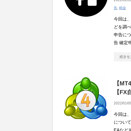
2022/02/0
告
,
税金
今回は、
どを調べ
申告につ
告 確定
続きを
【MT
【FX
2022/01/0
今回は、
について
EAなど