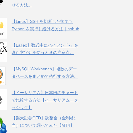
せる方法。
【Linux】SSH を切断した後でも
Python を実行し続ける方法｜nohub
【LaTex】数式中にハイフン「-」を
含む文字列を使うときの注意点。
【MySQL Workbench】複数のデー
タベースをまとめて移行する方法。
【イーサリアム】日本円のチャート
で比較する方法【イーサリアム・ク
ラシック】
【楽天証券CFD】調整金（金利/配
当）について調べてみた【MT4】