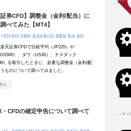
証券CFD】調整金（金利/配当）に
調べてみた【MT4】
1 |
MT4
MT4
,
手数料
,
楽天証券CFD
,
調整金
,
配当
,
金利
楽天証券CFDで日経平均（JP225）や
0（US500）、ダウ（US30）、ナスダック
100）を取引したときに、必要な調整金（金利/配
いうものについて調べてみました。
見る
X・CFDの確定申告について調べて
→もっ
。