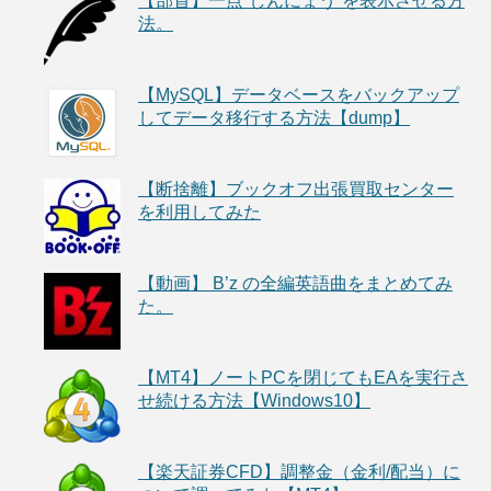
【部首】一点”しんにょう”を表示させる方
法。
【MySQL】データベースをバックアップ
してデータ移行する方法【dump】
【断捨離】ブックオフ出張買取センター
を利用してみた
【動画】 B’z の全編英語曲をまとめてみ
た。
【MT4】ノートPCを閉じてもEAを実行さ
せ続ける方法【Windows10】
【楽天証券CFD】調整金（金利/配当）に