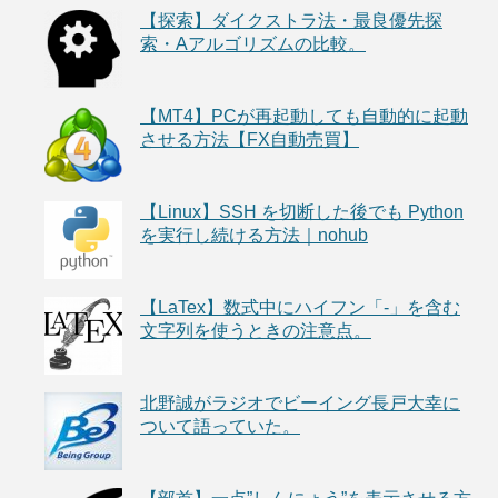
【探索】ダイクストラ法・最良優先探
索・Aアルゴリズムの比較。
【MT4】PCが再起動しても自動的に起動
させる方法【FX自動売買】
【Linux】SSH を切断した後でも Python
を実行し続ける方法｜nohub
【LaTex】数式中にハイフン「-」を含む
文字列を使うときの注意点。
北野誠がラジオでビーイング長戸大幸に
ついて語っていた。