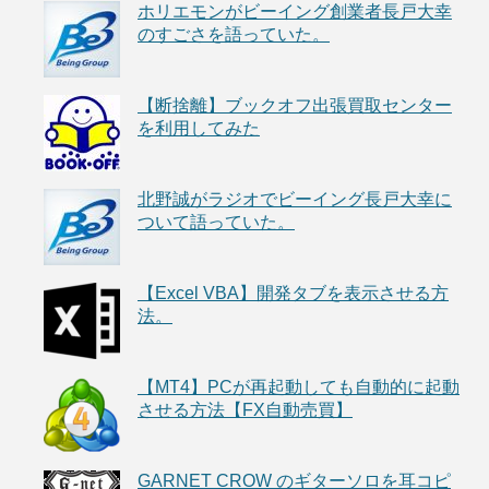
ホリエモンがビーイング創業者長戸大幸
のすごさを語っていた。
【断捨離】ブックオフ出張買取センター
を利用してみた
北野誠がラジオでビーイング長戸大幸に
ついて語っていた。
【Excel VBA】開発タブを表示させる方
法。
【MT4】PCが再起動しても自動的に起動
させる方法【FX自動売買】
GARNET CROW のギターソロを耳コピ