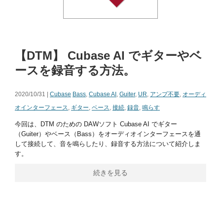
【DTM】 Cubase AI でギターやベ
ースを録音する方法。
2020/10/31 |
Cubase
Bass
,
Cubase AI
,
Guiter
,
UR
,
アンプ不要
,
オーディ
オインターフェース
,
ギター
,
ベース
,
接続
,
録音
,
鳴らす
今回は、DTM のための DAWソフト Cubase AI でギター
（Guiter）やベース（Bass）をオーディオインターフェースを通
して接続して、音を鳴らしたり、録音する方法について紹介しま
す。
続きを見る