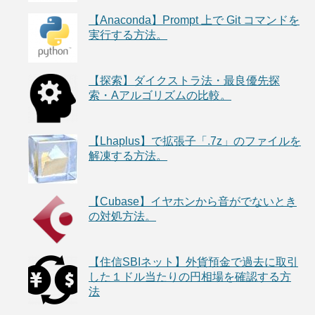
【Anaconda】Prompt 上で Git コマンドを
実行する方法。
【探索】ダイクストラ法・最良優先探
索・Aアルゴリズムの比較。
【Lhaplus】で拡張子「.7z」のファイルを
解凍する方法。
【Cubase】イヤホンから音がでないとき
の対処方法。
【住信SBIネット】外貨預金で過去に取引
した１ドル当たりの円相場を確認する方
法