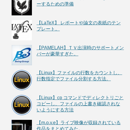
ーするための準備
【LaTeX】 レポートや論文の表紙のテン
プレート。
【PAMELAH】ＴＶ出演時のサポートメン
バーが豪華すぎた。
【Linux】ファイルの行数をカウントし、
行数指定でファイル分割する方法。
【Linux】cp コマンドでディレクトリごと
コピーし、ファイルの上書き確認されな
いようにする方法
【m.o.v.e】ライブ映像が収録されている
作品をまとめてみた。