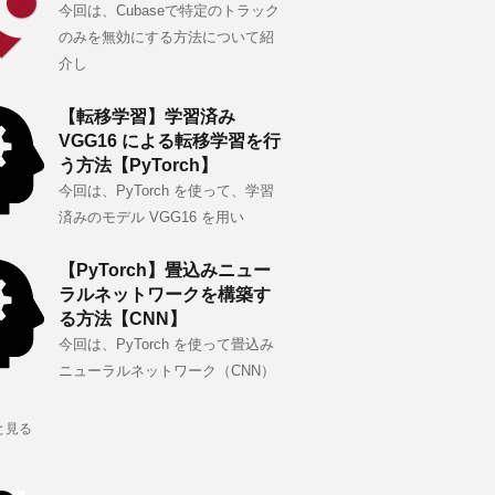
今回は、Cubaseで特定のトラック
のみを無効にする方法について紹
介し
【転移学習】学習済み
VGG16 による転移学習を行
う方法【PyTorch】
今回は、PyTorch を使って、学習
済みのモデル VGG16 を用い
【PyTorch】畳込みニュー
ラルネットワークを構築す
る方法【CNN】
今回は、PyTorch を使って畳込み
ニューラルネットワーク（CNN）
と見る