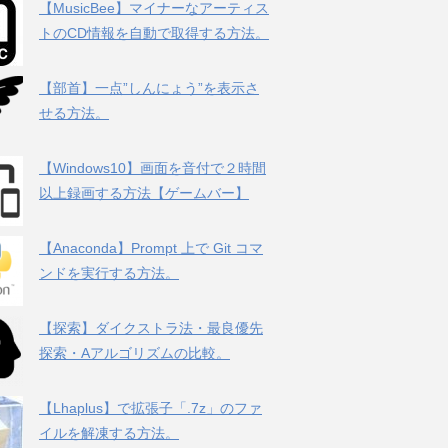
【MusicBee】マイナーなアーティス
トのCD情報を自動で取得する方法。
【部首】一点”しんにょう”を表示さ
せる方法。
【Windows10】画面を音付で２時間
以上録画する方法【ゲームバー】
【Anaconda】Prompt 上で Git コマ
ンドを実行する方法。
【探索】ダイクストラ法・最良優先
探索・Aアルゴリズムの比較。
【Lhaplus】で拡張子「.7z」のファ
イルを解凍する方法。