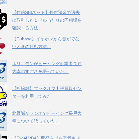
【住信SBIネット】外貨預金で過去
に取引した１ドル当たりの円相場を
確認する方法
【Cubase】イヤホンから音がでな
いときの対処方法。
ホリエモンがビーイング創業者長戸
大幸のすごさを語っていた。
【断捨離】ブックオフ出張買取セン
ターを利用してみた
北野誠がラジオでビーイング長戸大
幸について語っていた。
【Excel VBA】開発タブを表示させ