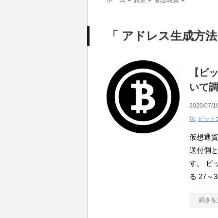
「 アドレス生成方法
【ビッ
いて
2020/07/1
法
,
ビット
仮想通
送付側
す。 ビ
る 27～
続きを