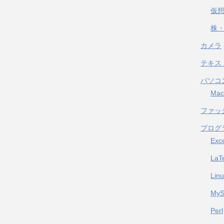
仮
株・
カメラ
テキス
パソコ
Mac
ファッ
プログ
Exc
LaT
Lin
My
Perl