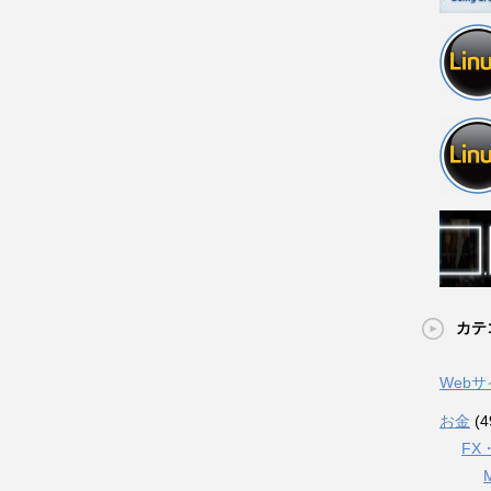
カテ
Web
お金
(4
FX