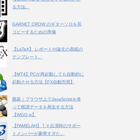
る方法。
GARNET CROW のギターソロを耳
コピーするための準備
【LaTeX】 レポートや論文の表紙の
テンプレート。
【MT4】PCが再起動しても自動的に
起動させる方法【FX自動売買】
囲碁｜ブラウザ上でJavaScriptを使
って棋譜データを再生する方法
【WGO.js】
【PAMELAH】ＴＶ出演時のサポー
トメンバーが豪華すぎた。