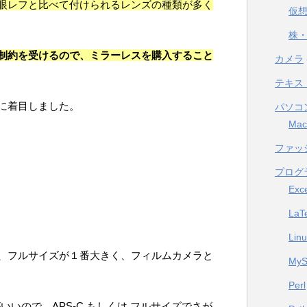
眼レフと比べて付けられるレンズの種類が多く
仮
株・
制約を受けるので、ミラーレスを購入すること
カメラ
テキス
に着目しました。
パソコ
Mac
ファッ
プログ
Exc
LaT
Lin
、フルサイズが１番大きく、フィルムカメラと
My
Perl
がいいので、APS-C もしくは フルサイズでさが