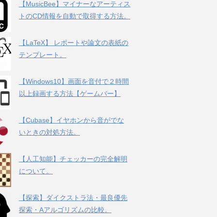
【MusicBee】マイナーなアーティス
トのCD情報を自動で取得する方法。
【LaTeX】 レポートや論文の表紙の
テンプレート。
【Windows10】画面を音付で２時間
以上録画する方法【ゲームバー】
【Cubase】イヤホンから音がでな
いときの対処方法。
【人工知能】チェッカーの完全解明
について。
【探索】ダイクストラ法・最良優先
探索・Aアルゴリズムの比較。