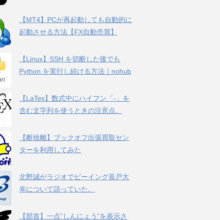
【MT4】PCが再起動しても自動的に
起動させる方法【FX自動売買】
【Linux】SSH を切断した後でも
Python を実行し続ける方法｜nohub
【LaTex】数式中にハイフン「-」を
含む文字列を使うときの注意点。
【断捨離】ブックオフ出張買取セン
ターを利用してみた
北野誠がラジオでビーイング長戸大
幸について語っていた。
【部首】一点”しんにょう”を表示さ