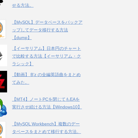
せる方法。
【MySQL】データベースをバックア
ップしてデータ移行する方法
【dump】
【イーサリアム】日本円のチャート
で比較する方法【イーサリアム・ク
ラシック】
【動画】 B’z の全編英語曲をまとめ
てみた。
【MT4】ノートPCを閉じてもEAを
実行させ続ける方法【Windows10】
【MySQL Workbench】複数のデー
タベースをまとめて移行する方法。