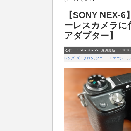
【SONY NEX
ーレスカメラに
アダプター】
公開日：
2020/07/29
: 最終更新日：2020/
レンズ
,
ズミクロン
,
ソニー・E マウント
,