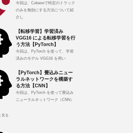
今回は、Cubaseで特定のトラック
のみを無効にする方法について紹
介し
【転移学習】学習済み
VGG16 による転移学習を行
う方法【PyTorch】
今回は、PyTorch を使って、学習
済みのモデル VGG16 を用い
【PyTorch】畳込みニュー
ラルネットワークを構築す
る方法【CNN】
今回は、PyTorch を使って畳込み
ニューラルネットワーク（CNN）
と見る