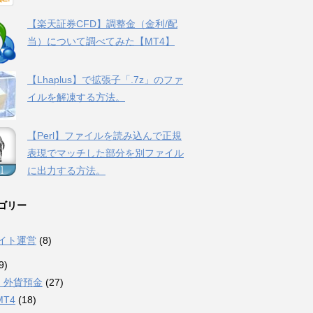
【楽天証券CFD】調整金（金利/配
当）について調べてみた【MT4】
【Lhaplus】で拡張子「.7z」のファ
イルを解凍する方法。
【Perl】ファイルを読み込んで正規
表現でマッチした部分を別ファイル
に出力する方法。
ゴリー
サイト運営
(8)
9)
・外貨預金
(27)
MT4
(18)