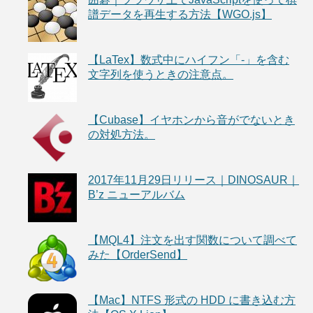
譜データを再生する方法【WGO.js】
【LaTex】数式中にハイフン「-」を含む
文字列を使うときの注意点。
【Cubase】イヤホンから音がでないとき
の対処方法。
2017年11月29日リリース｜DINOSAUR｜
B’z ニューアルバム
【MQL4】注文を出す関数について調べて
みた【OrderSend】
【Mac】NTFS 形式の HDD に書き込む方