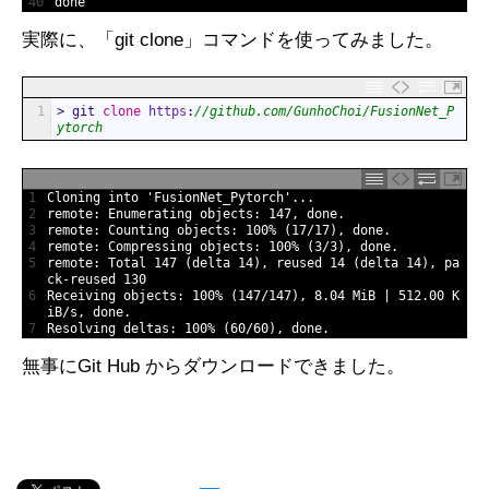
40
done
実際に、「git clone」コマンドを使ってみました。
1
>
git 
clone
https
:
//github.com/GunhoChoi/FusionNet_P
ytorch
1
Cloning 
into
'FusionNet_Pytorch'
.
.
.
2
remote
:
Enumerating 
objects
:
147
,
done
.
3
remote
:
Counting 
objects
:
100
%
(
17
/
17
)
,
done
.
4
remote
:
Compressing 
objects
:
100
%
(
3
/
3
)
,
done
.
5
remote
:
Total
147
(
delta
14
)
,
reused
14
(
delta
14
)
,
pa
ck
-
reused
130
6
Receiving 
objects
:
100
%
(
147
/
147
)
,
8.04
MiB
|
512.00
K
iB
/
s
,
done
.
7
Resolving 
deltas
:
100
%
(
60
/
60
)
,
done
.
無事にGit Hub からダウンロードできました。