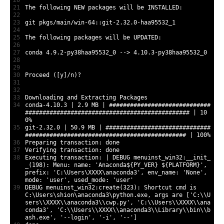
20
21
The 
following 
NEW
packages 
will 
be 
INSTALLED
:
22
23
git 
pkgs
/
main
/
win
-
64
::
git
-
2.32.0
-
haa95532_1
24
25
The 
following 
packages 
will 
be 
UPDATED
:
26
27
conda
4.9.2
-
py38haa95532_0
--
>
4.10.3
-
py38haa95532_0
28
29
30
Proceed
(
[
y
]
/
n
)
?
31
32
33
Downloading 
and
Extracting 
Packages
34
conda
-
4.10.3
|
2.9
MB
|
#############################
############################################### | 10
0%
35
git
-
2.32.0
|
50.9
MB
|
##############################
############################################## | 100%
36
Preparing 
transaction
:
done
37
Verifying 
transaction
:
done
38
Executing 
transaction
:
|
DEBUG 
menuinst_win32
:
__init_
_
(
198
)
:
Menu
:
name
:
'Anaconda${PY_VER} ${PLATFORM}'
,
prefix
:
'C:\Users\XXXX\anaconda3'
,
env_name
:
'None'
,
mode
:
'user'
,
used_mode
:
'user'
39
DEBUG 
menuinst_win32
:
create
(
323
)
:
Shortcut 
cmd 
is
C
:
\
Users
\
shion
\
anaconda3
\
python
.
exe
,
args 
are
[
'C:\\U
sers\\XXXX\\anaconda3\\cwp.py'
,
'C:\\Users\\XXXX\\ana
conda3'
,
'C:\\Users\\XXXX\\anaconda3\\Library\\bin\\b
ash.exe'
,
'--login'
,
'-i'
,
'--'
]