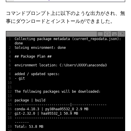
コマンドプロンプト上に以下のような出力がされ、無
事にダウンロードとインストールができました。
1
Collecting 
package
metadata
(
current_repodata
.
json
)
:
done
2
Solving 
environment
:
done
3
4
## Package Plan ##
5
6
environment 
location
:
C
:
\
Users
\
XXXX
\
anaconda3
7
8
added
/
updated 
specs
:
9
-
git
10
11
12
The 
following 
packages 
will 
be 
downloaded
:
13
14
package
|
build
15
--
--
--
--
--
--
--
--
--
--
--
--
--
-
|
--
--
--
--
--
--
--
--
-
16
conda
-
4.10.3
|
py38haa95532
_
0
2.9
MB
17
git
-
2.32.0
|
haa95532
_
1
50.9
MB
18
--
--
--
--
--
--
--
--
--
--
--
--
--
--
--
--
--
--
--
--
--
--
--
--
--
--
-
-
--
--
--
19
Total
:
53.8
MB