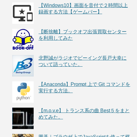
【Windows10】画面を音付で２時間以上
録画する方法【ゲームバー】
【断捨離】ブックオフ出張買取センター
を利用してみた
北野誠がラジオでビーイング長戸大幸に
ついて語っていた。
【Anaconda】Prompt 上で Git コマンドを
実行する方法。
【m.o.v.e】 トランス系の曲 Best５をまと
めてみた。
囲碁｜ブラウザ上でJavaScriptを使って棋