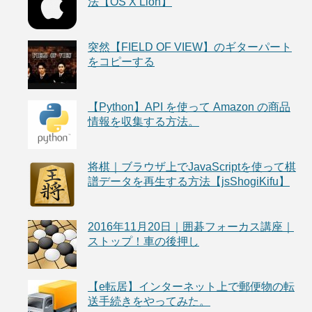
法【OS X Lion】
突然【FIELD OF VIEW】のギターパート
をコピーする
【Python】API を使って Amazon の商品
情報を収集する方法。
将棋｜ブラウザ上でJavaScriptを使って棋
譜データを再生する方法【jsShogiKifu】
2016年11月20日｜囲碁フォーカス講座｜
ストップ！車の後押し
【e転居】インターネット上で郵便物の転
送手続きをやってみた。