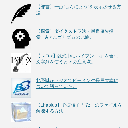
【部首】一点”しんにょう”を表示させる方
法。
【探索】ダイクストラ法・最良優先探
索・Aアルゴリズムの比較。
【LaTex】数式中にハイフン「-」を含む
文字列を使うときの注意点。
北野誠がラジオでビーイング長戸大幸に
ついて語っていた。
【Lhaplus】で拡張子「.7z」のファイルを
解凍する方法。