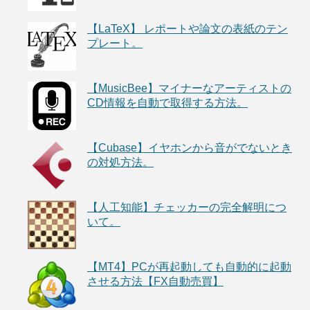
【LaTeX】 レポートや論文の表紙のテン
プレート。
【MusicBee】マイナーなアーティストの
CD情報を自動で取得する方法。
【Cubase】イヤホンから音がでないとき
の対処方法。
【人工知能】チェッカーの完全解明につ
いて。
【MT4】PCが再起動しても自動的に起動
させる方法【FX自動売買】