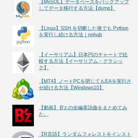
【MySQL】データベースをバックアップ
してデータ移行する方法【dump】
【Linux】SSH を切断した後でも Python
を実行し続ける方法｜nohub
【イーサリアム】日本円のチャートで比
較する方法【イーサリアム・クラシッ
ク】
【MT4】ノートPCを閉じてもEAを実行さ
せ続ける方法【Windows10】
【動画】 B’z の全編英語曲をまとめてみ
た。
【R言語】ランダムフォレストをインスト