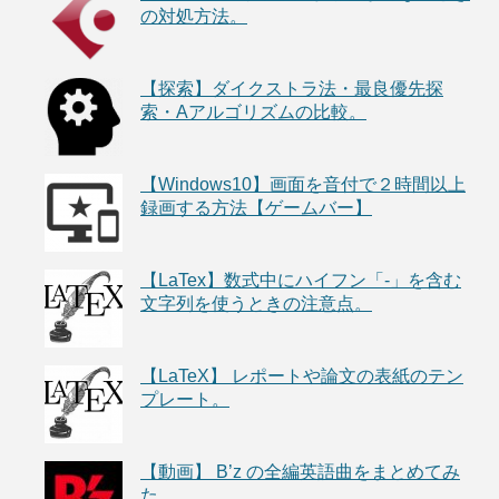
の対処方法。
【探索】ダイクストラ法・最良優先探
索・Aアルゴリズムの比較。
【Windows10】画面を音付で２時間以上
録画する方法【ゲームバー】
【LaTex】数式中にハイフン「-」を含む
文字列を使うときの注意点。
【LaTeX】 レポートや論文の表紙のテン
プレート。
【動画】 B’z の全編英語曲をまとめてみ
た。