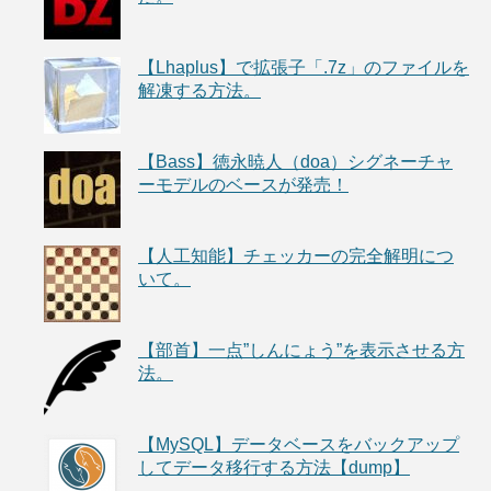
【Lhaplus】で拡張子「.7z」のファイルを
解凍する方法。
【Bass】徳永暁人（doa）シグネーチャ
ーモデルのベースが発売！
【人工知能】チェッカーの完全解明につ
いて。
【部首】一点”しんにょう”を表示させる方
法。
【MySQL】データベースをバックアップ
してデータ移行する方法【dump】