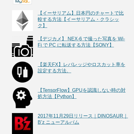
【イーサリアム】日本円のチャートで比
較する方法【イーサリアム・クラシッ
ク】
【デジカメ】 NEX-6 で撮った写真を Wi-
Fi で PC に転送する方法【SONY】
【楽天FX】レバレッジやロスカット率を
設定する方法。
【TensorFlow】GPUを認識しない時の対
処方法【Python】
2017年11月29日リリース｜DINOSAUR｜
B’z ニューアルバム