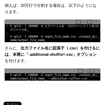
例えば、20万行で分割する場合は、以下のようにな
ります。
1
%
split
-
l
200000
-
d
入力ファイル名
.
/
出力ディレクトリ名
/
出
力ファイル名
_
2
3
%
split
-
l
200000
-
d
input_file_name
.
csv
.
/
output_dir_
name
/
output_file_name_
さらに、
出力ファイル名に拡張子（.csv）を付けるに
は、末尾に「-additional-shuffix=.csv」オプション
を付けます。
1
%
split
-
l
200000
-
d
input_file_name
.
csv
.
/
output_dir_
name
/
output_file_name_
--
additional
-
suffix
=
.
csv