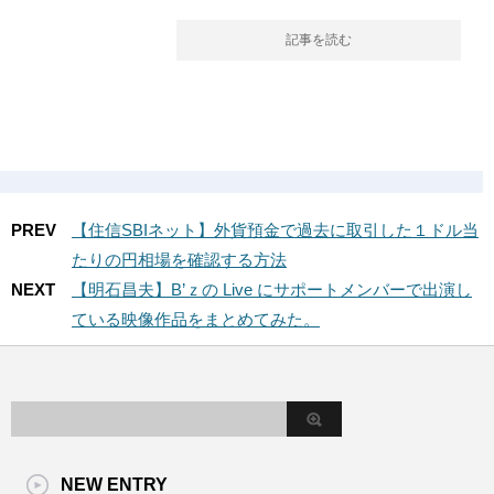
記事を読む
PREV
【住信SBIネット】外貨預金で過去に取引した１ドル当
たりの円相場を確認する方法
NEXT
【明石昌夫】B’ｚの Live にサポートメンバーで出演し
ている映像作品をまとめてみた。
NEW ENTRY