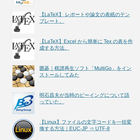
【LaTeX】 レポートや論文の表紙のテン
プレート。
【LaTeX】Excel から簡単に Tex の表を作
成する方法。
囲碁｜棋譜再生ソフト「MultiGo」をイン
ストールしてみた
明石昌夫が当時のビーイングについて語
っていた。
【Linux】ファイルの文字コードを一括変
換する方法｜EUC-JP ⇒ UTF-8