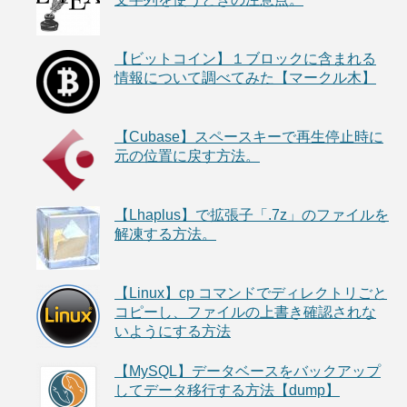
【ビットコイン】１ブロックに含まれる
情報について調べてみた【マークル木】
【Cubase】スペースキーで再生停止時に
元の位置に戻す方法。
【Lhaplus】で拡張子「.7z」のファイルを
解凍する方法。
【Linux】cp コマンドでディレクトリごと
コピーし、ファイルの上書き確認されな
いようにする方法
【MySQL】データベースをバックアップ
してデータ移行する方法【dump】