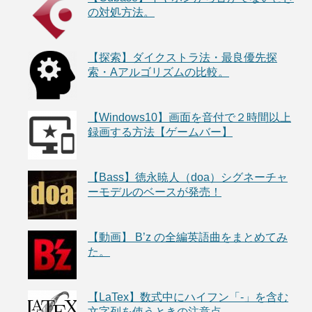
の対処方法。
【探索】ダイクストラ法・最良優先探
索・Aアルゴリズムの比較。
【Windows10】画面を音付で２時間以上
録画する方法【ゲームバー】
【Bass】徳永暁人（doa）シグネーチャ
ーモデルのベースが発売！
【動画】 B’z の全編英語曲をまとめてみ
た。
【LaTex】数式中にハイフン「-」を含む
文字列を使うときの注意点。