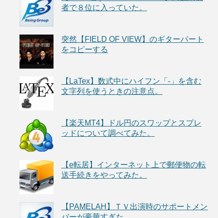
者で８位に入っていた。
突然【FIELD OF VIEW】のギターパート
をコピーする
【LaTex】数式中にハイフン「-」を含む
文字列を使うときの注意点。
【楽天MT4】ドル円のスワップとスプレ
ッドについて調べてみた。
【e転居】インターネット上で郵便物の転
送手続きをやってみた。
【PAMELAH】ＴＶ出演時のサポートメン
バーが豪華すぎた。