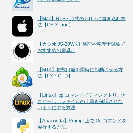
【Mac】NTFS 形式の HDD に書き込む方
法【OS X Lion】
【カシオ JS-20WK】簿記や税理士試験で
おすすめの電卓。
【MT4】複数口座を同時に起動させる方
法【FX・CFD】
【Linux】cp コマンドでディレクトリごと
コピーし、ファイルの上書き確認されな
いようにする方法
【Anaconda】Prompt 上で Git コマンドを
実行する方法。