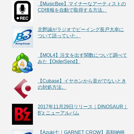
【MusicBee】マイナーなアーティストの
CD情報を自動で取得する方法。
北野誠がラジオでビーイング長戸大幸に
ついて語っていた。
【MQL4】注文を出す関数について調べて
みた【OrderSend】
【Cubase】イヤホンから音がでないとき
の対処方法。
2017年11月29日リリース｜DINOSAUR｜
B’z ニューアルバム
【Azuki七｜GARNET CROW】高額納税