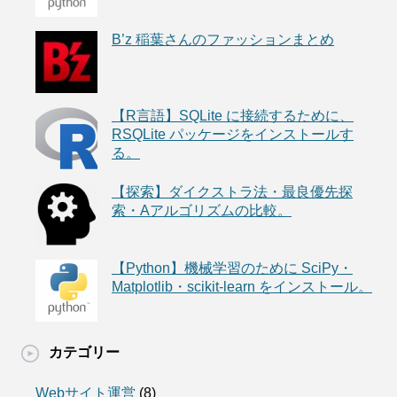
B’z 稲葉さんのファッションまとめ
【R言語】SQLite に接続するために、
RSQLite パッケージをインストールす
る。
【探索】ダイクストラ法・最良優先探
索・Aアルゴリズムの比較。
【Python】機械学習のために SciPy・
Matplotlib・scikit-learn をインストール。
カテゴリー
Webサイト運営
(8)