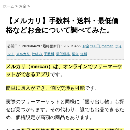
ホーム
>
お金
>
【メルカリ】手数料・送料・最低価
格などお金について調べてみた。
公開日：
2020/04/29
: 最終更新日：2020/04/29
お金
500円
,
mercari
,
ポイ
ント
,
メルカリ
,
仕組み
,
手数料
,
最低価格
,
紹介
,
送料
メルカリ（mercari）は、オンラインでフリーマーケ
ットができるアプリ
です。
簡単に購入ができ、値段交渉も可能
です。
実際のフリーマーケットと同様に「掘り出し物」も探
せば見つかります。その代わり、誰でも出品できるた
め、価格設定が高額の商品もあります。