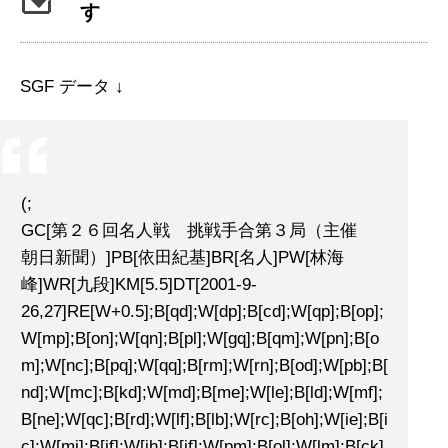
す
SGF データ ↓
(;
GC[第２６回名人戦 挑戦手合第３局（主催
朝日新聞）]PB[依田紀基]BR[名人]PW[林海
峰]WR[九段]KM[5.5]DT[2001-9-
26,27]RE[W+0.5];B[qd];W[dp];B[cd];W[qp];B[op];
W[mp];B[on];W[qn];B[pl];W[gq];B[qm];W[pn];B[o
m];W[nc];B[pq];W[qq];B[rm];W[rn];B[od];W[pb];B[
nd];W[mc];B[kd];W[md];B[me];W[le];B[ld];W[mf];
B[ne];W[qc];B[rd];W[lf];B[lb];W[rc];B[oh];W[ie];B[i
c];W[mi];B[jf];W[jh];B[if];W[pm];B[ol];W[lm];B[ck]