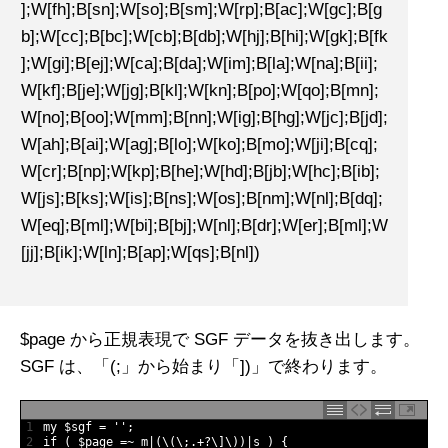
];W[fh];B[sn];W[so];B[sm];W[rp];B[ac];W[gc];B[g
b];W[cc];B[bc];W[cb];B[db];W[hj];B[hi];W[gk];B[fk
];W[gi];B[ej];W[ca];B[da];W[im];B[la];W[na];B[ii];
W[kf];B[je];W[jg];B[kl];W[kn];B[po];W[qo];B[mn];
W[no];B[oo];W[mm];B[nn];W[ig];B[hg];W[jc];B[jd];
W[ah];B[ai];W[ag];B[lo];W[ko];B[mo];W[ji];B[cq];
W[cr];B[np];W[kp];B[he];W[hd];B[jb];W[hc];B[ib];
W[js];B[ks];W[is];B[ns];W[os];B[nm];W[nl];B[dq];
W[eq];B[ml];W[bi];B[bj];W[nl];B[dr];W[er];B[ml];W
[jj];B[ik];W[ln];B[ap];W[qs];B[nl])
$page から正規表現で SGF データを抜き出します。
SGF は、「(;」から始まり「])」で終わります。
1
my
$
sgf
=
''
;
2
if
(
$
page
=
~
m
|
(
\
(
\
;
.
+
?
\
]
\
)
)
|
s
)
{