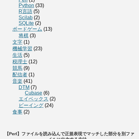
Python
(33)
R言語
(5)
Scilab
(2)
SQLite
(2)
ボードゲーム
(13)
将棋
(3)
文字
(1)
機械学習
(23)
生活
(5)
税理士
(12)
競馬
(9)
配信者
(1)
音楽
(41)
DTM
(7)
Cubase
(6)
エイベックス
(2)
ビーイング
(24)
食事
(2)
【Perl】ファイルを読み込んで正規表現でマッチした部分を別ファ