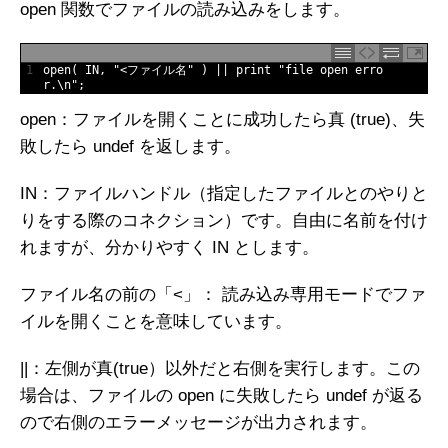
open 関数でファイルの読み込みをします。
1
open
(
IN
,
"<ファイル名"
)
||
print
"file open erro
r.\n"
;
open：ファイルを開くことに成功したら真 (true)、失
敗したら undef を返します。
IN：ファイルハンドル（指定したファイルとのやりと
りをする際のコネクション）です。自由に名前を付け
れますが、分かりやすく IN とします。
ファイル名の前の「<」： 読み込み専用モードでファ
イルを開くことを意味しています。
||：左側が真(true）以外だと右側を実行します。この
場合は、ファイルの open に失敗したら undef が返る
ので右側のエラーメッセージが出力されます。