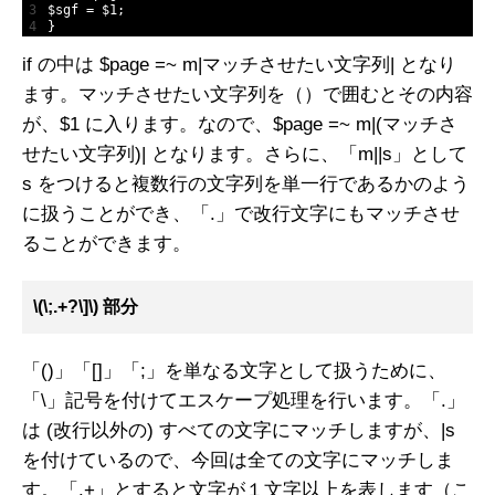
3
$
sgf
=
$
1
;
4
}
if の中は $page =~ m|マッチさせたい文字列| となり
ます。マッチさせたい文字列を（）で囲むとその内容
が、$1 に入ります。なので、$page =~ m|(マッチさ
せたい文字列)| となります。さらに、「m||s」として
s をつけると複数行の文字列を単一行であるかのよう
に扱うことができ、「.」で改行文字にもマッチさせ
ることができます。
\(\;.+?\]\) 部分
「()」「[]」「;」を単なる文字として扱うために、
「\」記号を付けてエスケープ処理を行います。「.」
は (改行以外の) すべての文字にマッチしますが、|s
を付けているので、今回は全ての文字にマッチしま
す。「.+」とすると文字が１文字以上を表します（こ