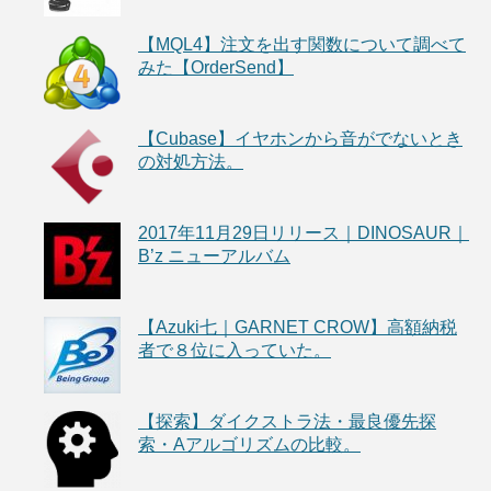
【MQL4】注文を出す関数について調べて
みた【OrderSend】
【Cubase】イヤホンから音がでないとき
の対処方法。
2017年11月29日リリース｜DINOSAUR｜
B’z ニューアルバム
【Azuki七｜GARNET CROW】高額納税
者で８位に入っていた。
【探索】ダイクストラ法・最良優先探
索・Aアルゴリズムの比較。