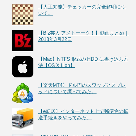
【人工知能】チェッカーの完全解明につ
いて。
【B’z芸人 アメトーーク！】動画まとめ｜
2018年3月22日
【Mac】NTFS 形式の HDD に書き込む方
法【OS X Lion】
【楽天MT4】ドル円のスワップとスプレ
ッドについて調べてみた。
【e転居】インターネット上で郵便物の転
送手続きをやってみた。