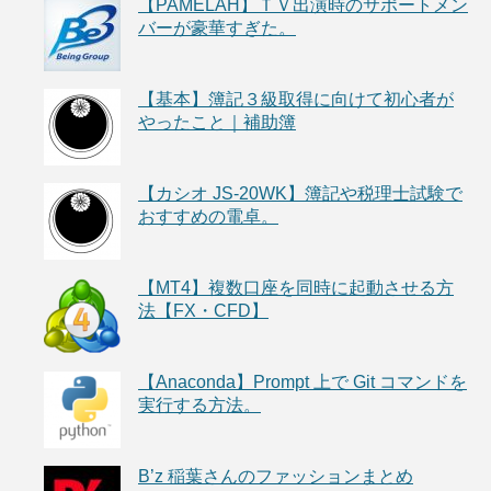
【PAMELAH】ＴＶ出演時のサポートメン
バーが豪華すぎた。
【基本】簿記３級取得に向けて初心者が
やったこと｜補助簿
【カシオ JS-20WK】簿記や税理士試験で
おすすめの電卓。
【MT4】複数口座を同時に起動させる方
法【FX・CFD】
【Anaconda】Prompt 上で Git コマンドを
実行する方法。
B’z 稲葉さんのファッションまとめ