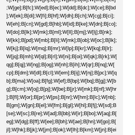
;W[ge];B[fc];W[ed];B[ec];W[dd];B[dc];W[ce];B[bd
];W[ek];B[di];W[fi];B[hf];W[dh];B[ch];W[cg];B[ci];
W[eh];B[cn];W[gd];B[hb];W[id];B[ke];W[dn];B[co];
W[do];B[lk];W[mk];B[ml];W[ll];B[mj];W[lj];B[nk];
W[kk];B[pd];W[mb];B[li];W[mk];B[ob];W[oc];B[lk];
W[kj];B[lq];W[mq];B[mr];W[lp];B[kr];W[kq];B[lr];
W[jq];B[mh];W[ql];B[rl];W[ni];B[oi];W[qk];B[rk];W[
qg];B[qj];W[ng];B[og];W[nh];B[ih];W[qr];B[nq];W[
cp];B[dm];W[dl];B[cl];W[em];B[ij];W[nj];B[pc];W[q
b];B[ma];W[oa];B[fg];W[ef];B[bp];W[bq];B[gj];W[b
g];B[cm];W[oj];B[pj];W[be];B[jr];W[mk];B[nf];W[hr
];B[fl];W[or];B[pr];W[ps];B[nr];W[hm];B[lc];W[nb];
B[gm];W[gn];B[el];W[fm];B[gl];W[hl];B[fj];W[sd];B
[se];W[sc];B[re];W[ad];B[bb];W[ir];B[bo];W[aq];B[
eg];W[dg];B[ff];W[ee];B[bh];W[ae];B[hn];W[go];B[
jl];W[hk];B[jk];W[jm];B[ok];W[lh];B[km];W[jn];B[ei