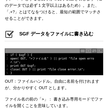
のデータでは必ず１文字以上はあるため）。また、
「.+?」とはてなをつけると、最短の範囲でマッチさ
せることができます。
SGF データをファイルに書き込む
1
if
(
$
sgf
)
{
2
open
(
OUT
,
">ファイル名"
)
||
print
"file open erro
r.\n"
;
3
print 
OUT
$
sgf
;
4
close
(
OUT
)
||
print
"file close error.\n"
;
5
}
OUT：ファイルハンドル。自由に名前を付けれます
が、分かりやすく OUT とします。
ファイル名の前の「>」： 書き込み専用モードでファ
イルを開くことを意味しています。