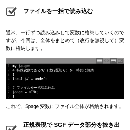
ファイルを一括で読み込む
通常、一行ずつ読み込みして変数に格納していくので
すが、今回は、全体をまとめて（改行を無視して）変
数に格納します。
1
my
$
page
;
2
# 特殊変数である$/（改行区切り）を一時的に無効
3
{
4
local
$
/
=
undef
;
5
6
# ファイルを一括読み込み
7
$
page
=
<
IN
>
;
8
}
これで、$page 変数にファイル全体が格納されます。
正規表現で SGF データ部分を抜き出