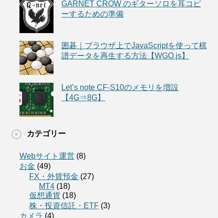
GARNET CROW のギターソロを耳コピ
ーするための準備
囲碁｜ブラウザ上でJavaScriptを使って棋
譜データを再生する方法【WGO.js】
Let’s note CF-S10のメモリを増設
【4G⇒8G】
カテゴリー
Webサイト運営
(8)
お金
(49)
FX・外貨預金
(27)
MT4
(18)
仮想通貨
(18)
株・投資信託・ETF
(3)
カメラ
(4)