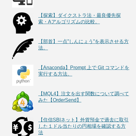
【探索】ダイクストラ法・最良優先探
索・Aアルゴリズムの比較。
【部首】一点”しんにょう”を表示させる方
法。
【Anaconda】Prompt 上で Git コマンドを
実行する方法。
【MQL4】注文を出す関数について調べて
みた【OrderSend】
【住信SBIネット】外貨預金で過去に取引
した１ドル当たりの円相場を確認する方
法