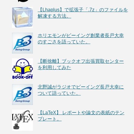
【Lhaplus】で拡張子「.7z」のファイルを
解凍する方法。
ホリエモンがビーイング創業者長戸大幸
のすごさを語っていた。
【断捨離】ブックオフ出張買取センター
を利用してみた
北野誠がラジオでビーイング長戸大幸に
ついて語っていた。
【LaTeX】 レポートや論文の表紙のテン
プレート。