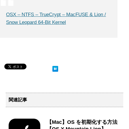
OSX – NTFS – TrueCrypt – MacFUSE & Lion /
Snow Leopard 64-Bit Kernel
関連記事
【Mac】OS を初期化する方法
【OS X Mountain Lion】