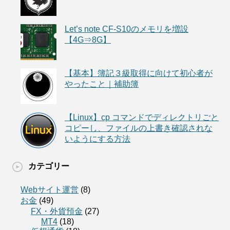
Let’s note CF-S10のメモリを増設
【4G⇒8G】
【基本】簿記３級取得に向けて初心者が
やったこと｜補助簿
【Linux】cp コマンドでディレクトリごと
コピーし、ファイルの上書き確認されな
いようにする方法
カテゴリー
Webサイト運営
(8)
お金
(49)
FX・外貨預金
(27)
MT4
(18)