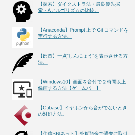
【探索】ダイクストラ法・最良優先探
索・Aアルゴリズムの比較。
【Anaconda】Prompt 上で Git コマンドを
実行する方法。
【部首】一点”しんにょう”を表示させる方
法。
【Windows10】画面を音付で２時間以上
録画する方法【ゲームバー】
【Cubase】イヤホンから音がでないとき
の対処方法。
【住信SBIネット】外貨預金で過去に取引