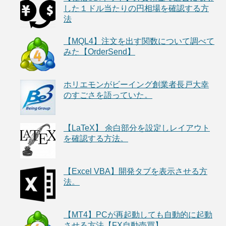
した１ドル当たりの円相場を確認する方
法
【MQL4】注文を出す関数について調べて
みた【OrderSend】
ホリエモンがビーイング創業者長戸大幸
のすごさを語っていた。
【LaTeX】 余白部分を設定しレイアウト
を確認する方法。
【Excel VBA】開発タブを表示させる方
法。
【MT4】PCが再起動しても自動的に起動
させる方法【FX自動売買】