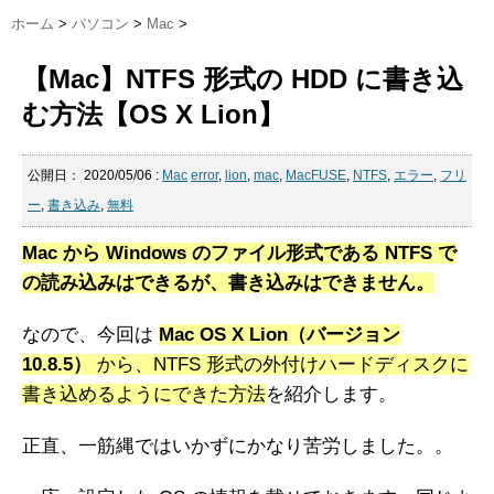
ホーム
>
パソコン
>
Mac
>
【Mac】NTFS 形式の HDD に書き込
む方法【OS X Lion】
公開日：
2020/05/06
:
Mac
error
,
lion
,
mac
,
MacFUSE
,
NTFS
,
エラー
,
フリ
ー
,
書き込み
,
無料
Mac から Windows のファイル形式である NTFS で
の読み込みはできるが、書き込みはできません。
なので、今回は
Mac OS X Lion（バージョン
10.8.5）
から、NTFS 形式の外付けハードディスクに
書き込めるようにできた方法
を紹介します。
正直、一筋縄ではいかずにかなり苦労しました。。