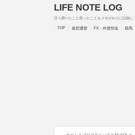
LIFE NOTE LOG
日々調べたこと思ったことをメモがわりに記録し
TOP
仮想通貨
FX・外貨預金
競馬
ホーム
>
プログラミング
>
MySQL
>