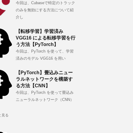
今回は、Cubaseで特定のトラック
のみを無効にする方法について紹
介し
【転移学習】学習済み
VGG16 による転移学習を行
う方法【PyTorch】
今回は、PyTorch を使って、学習
済みのモデル VGG16 を用い
【PyTorch】畳込みニュー
ラルネットワークを構築す
る方法【CNN】
今回は、PyTorch を使って畳込み
ニューラルネットワーク（CNN）
と見る