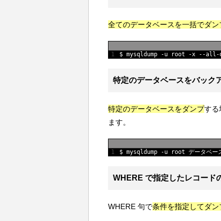
全てのデータベースを一括でダン
1
$
mysqldump
-
u
root
-
x
--
all
-
特定のデータベースをバック
特定のデータベースをダンプ
する
ます。
1
$
mysqldump
-
u
root
データベー
WHERE で指定したレコー
WHERE 句で
条件を指定してダン