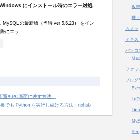
】Windows にインストール時のエラー対処
仮
株・
に MySQL の最新版（当時 ver 5.6.23） をイン
カメラ
る際にエラ
テキス
パソコ
Mac
ファッ
プログ
Exc
スマホ画面をPC画面に映す方法。
LaT
た後でも Python を実行し続ける方法｜nohub
Lin
My
Perl