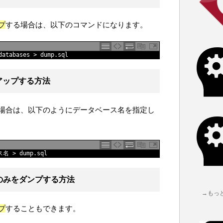
プ
する場合は、以下のコマンドになります。
databases
>
dump
.
sql
アップする方法
場合は、以下のようにデータベース名を指定し
ス名
>
dump
.
sql
ドのみをダンプする方法
→もっ
プ
することもできます。