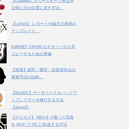
【Cubase】スペースキーで再生停
止時に元の位置に戻す方法。
【LaTeX】 レポートや論文の表紙の
テンプレート。
GARNET CROW のギターソロを耳
コピーするための準備
【探索】縦型・横型・反復深化法の
探索手法の比較。
【MySQL】データベースをバックア
ップしてデータ移行する方法
【dump】
【デジカメ】 NEX-6 で撮った写真
を Wi-Fi で PC に転送する方法