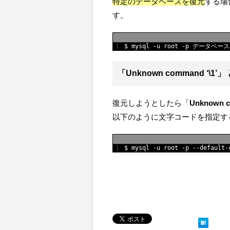
特定のデータベースを復元
する場
す。
1
$
mysql
-
u
root
-
p
データベース
「
Unknown command ‘\1’
」
復元しようとしたら「
Unknown c
以下のように文字コードを指定す
1
$
mysql
-
u
root
-
p
--
default
-