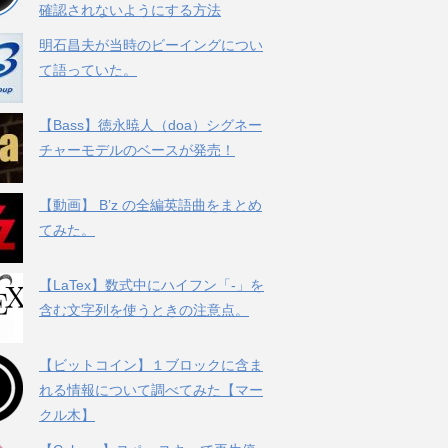
確認されないようにする方法
明石昌夫が当時のビーイングについ
て語っていた。
【Bass】徳永暁人（doa）シグネー
チャーモデルのベースが発売！
【動画】 B’z の全編英語曲をまとめ
てみた。
【LaTex】数式中にハイフン「-」を
含む文字列を使うときの注意点。
【ビットコイン】１ブロックに含ま
れる情報について調べてみた【マー
クル木】