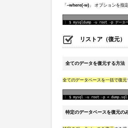
「
–where(-w)
」 オプションを指
1
$
mysqldump
-
u
root
-
p
データ
リストア（復元）
全てのデータを復元する方法
全てのデータベースを一括で復元
1
$
mysql
-
u
root
-
p
<
dump
.
sql
特定のデータベースを復元の