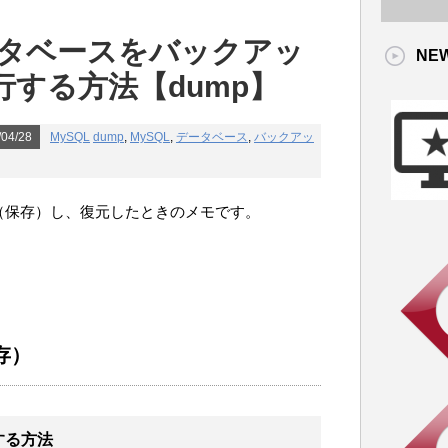
ータベースをバックアッ
NE
する方法【dump】
04/28
MySQL
dump
,
MySQL
,
データベース
,
バックアッ
プ（保存）し、復元したときのメモです。
存）
する方法