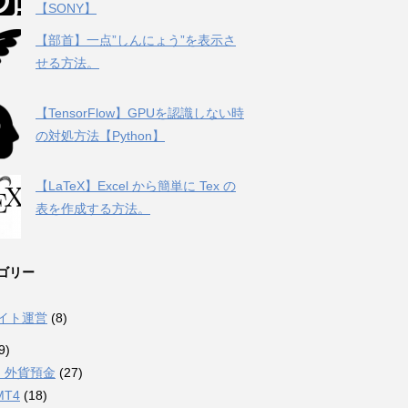
【SONY】
【部首】一点”しんにょう”を表示さ
せる方法。
【TensorFlow】GPUを認識しない時
の対処方法【Python】
【LaTeX】Excel から簡単に Tex の
表を作成する方法。
ゴリー
サイト運営
(8)
9)
・外貨預金
(27)
MT4
(18)