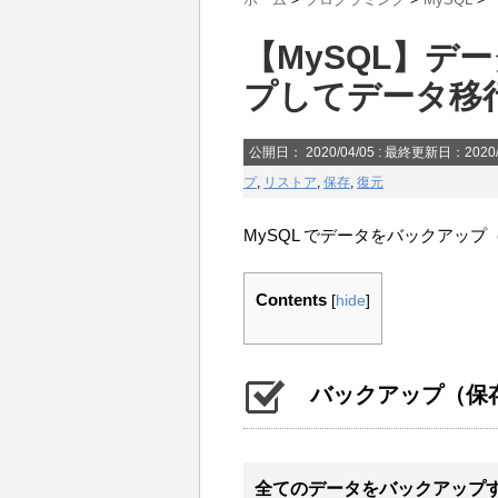
【MySQL】デ
プしてデータ移行
公開日：
2020/04/05
: 最終更新日：2020/
プ
,
リストア
,
保存
,
復元
MySQL でデータをバックアッ
Contents
[
hide
]
バックアップ（保
全てのデータをバックアップ