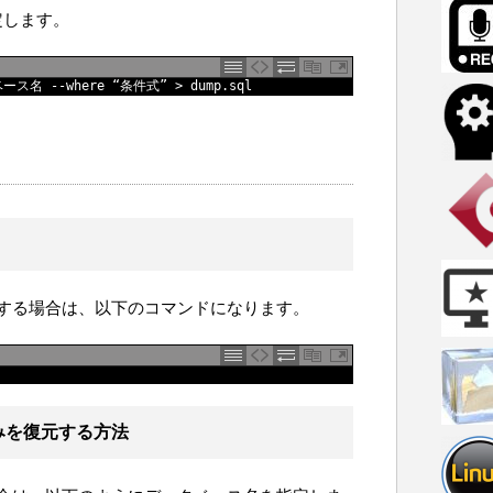
定します。
ベース名
--
where
“条件式”
>
dump
.
sql
する場合は、以下のコマンドになります。
みを復元する方法