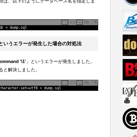
合は、以下のようにデータベース名を指定しま
名
<
dump
.
sql
 というエラーが発生した場合の対処法
ommand ‘\1’
」というエラーが発生しました。
ると解決しました。
character
-
set
=
utf8
<
dump
.
sql