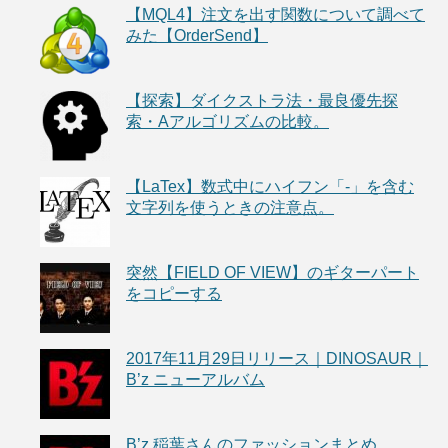
【MQL4】注文を出す関数について調べて
みた【OrderSend】
【探索】ダイクストラ法・最良優先探
索・Aアルゴリズムの比較。
【LaTex】数式中にハイフン「-」を含む
文字列を使うときの注意点。
突然【FIELD OF VIEW】のギターパート
をコピーする
2017年11月29日リリース｜DINOSAUR｜
B’z ニューアルバム
B’z 稲葉さんのファッションまとめ