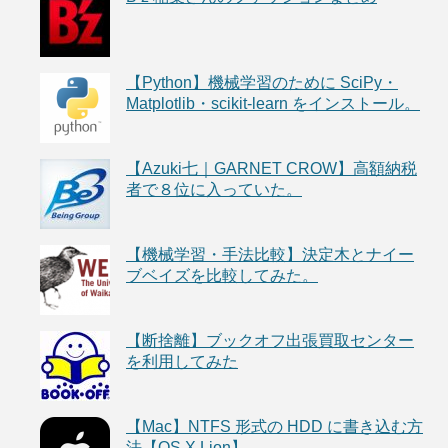
【Python】機械学習のために SciPy・
Matplotlib・scikit-learn をインストール。
【Azuki七｜GARNET CROW】高額納税
者で８位に入っていた。
【機械学習・手法比較】決定木とナイー
ブベイズを比較してみた。
【断捨離】ブックオフ出張買取センター
を利用してみた
【Mac】NTFS 形式の HDD に書き込む方
法【OS X Lion】