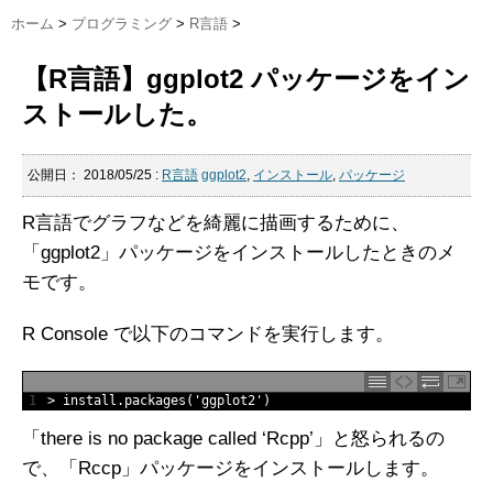
ホーム
>
プログラミング
>
R言語
>
【R言語】ggplot2 パッケージをイン
ストールした。
公開日：
2018/05/25
:
R言語
ggplot2
,
インストール
,
パッケージ
R言語でグラフなどを綺麗に描画するために、
「ggplot2」パッケージをインストールしたときのメ
モです。
R Console で以下のコマンドを実行します。
1
>
install
.
packages
(
'ggplot2'
)
「there is no package called ‘Rcpp’」と怒られるの
で、「Rccp」パッケージをインストールします。