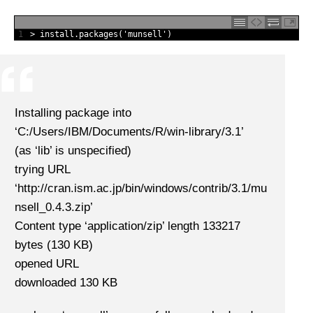
1
>
install
.
packages
(
'munsell'
)
Installing package into
‘C:/Users/IBM/Documents/R/win-library/3.1’
(as ‘lib’ is unspecified)
trying URL
‘http://cran.ism.ac.jp/bin/windows/contrib/3.1/mu
nsell_0.4.3.zip’
Content type ‘application/zip’ length 133217
bytes (130 KB)
opened URL
downloaded 130 KB