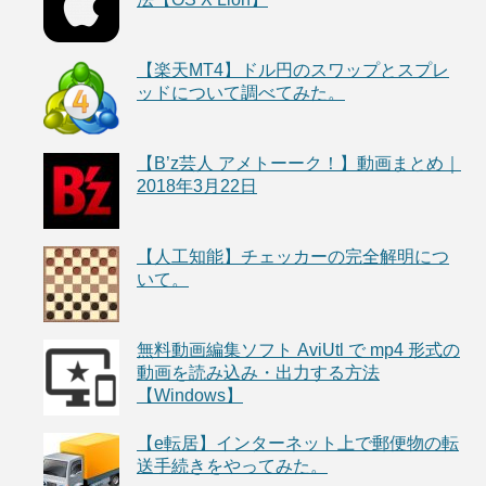
【楽天MT4】ドル円のスワップとスプレ
ッドについて調べてみた。
【B’z芸人 アメトーーク！】動画まとめ｜
2018年3月22日
【人工知能】チェッカーの完全解明につ
いて。
無料動画編集ソフト AviUtl で mp4 形式の
動画を読み込み・出力する方法
【Windows】
【e転居】インターネット上で郵便物の転
送手続きをやってみた。