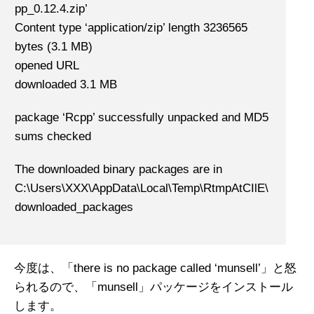
pp_0.12.4.zip’
Content type ‘application/zip’ length 3236565
bytes (3.1 MB)
opened URL
downloaded 3.1 MB
package ‘Rcpp’ successfully unpacked and MD5
sums checked
The downloaded binary packages are in
C:\Users\XXX\AppData\Local\Temp\RtmpAtCIlE\
downloaded_packages
今度は、「there is no package called ‘munsell’」と怒
られるので、「munsell」パッケージをインストール
します。