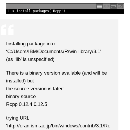
1
>
install
.
packages
(
'Rcpp'
)
Installing package into
‘C:/Users/IBM/Documents/R/win-library/3.1’
(as ‘lib’ is unspecified)
There is a binary version available (and will be
installed) but
the source version is later:
binary source
Rcpp 0.12.4 0.12.5
trying URL
‘http://cran.ism.ac.jp/bin/windows/contrib/3.1/Rc