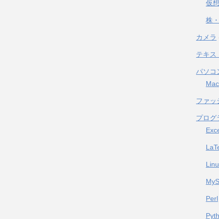
仮
株・
カメラ
テキス
パソコ
Mac
ファッ
プログ
Exc
LaT
Lin
My
Perl
Pyt