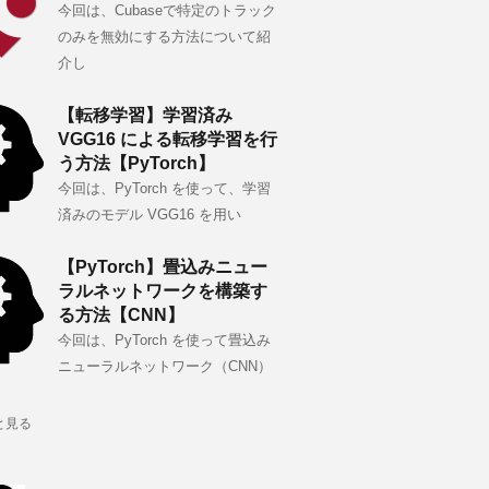
今回は、Cubaseで特定のトラック
のみを無効にする方法について紹
介し
【転移学習】学習済み
VGG16 による転移学習を行
う方法【PyTorch】
今回は、PyTorch を使って、学習
済みのモデル VGG16 を用い
【PyTorch】畳込みニュー
ラルネットワークを構築す
る方法【CNN】
今回は、PyTorch を使って畳込み
ニューラルネットワーク（CNN）
と見る