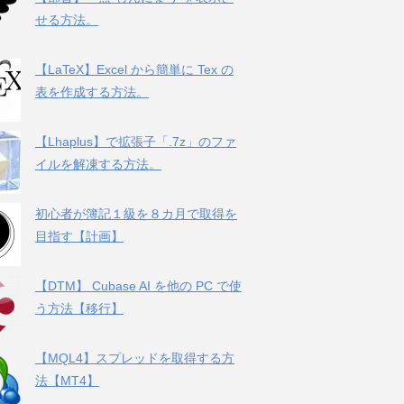
せる方法。
【LaTeX】Excel から簡単に Tex の
表を作成する方法。
【Lhaplus】で拡張子「.7z」のファ
イルを解凍する方法。
初心者が簿記１級を８カ月で取得を
目指す【計画】
【DTM】 Cubase AI を他の PC で使
う方法【移行】
【MQL4】スプレッドを取得する方
法【MT4】