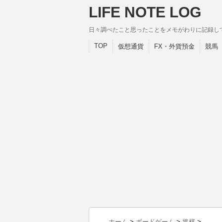
LIFE NOTE LOG
日々調べたこと思ったことをメモがわりに記録し
TOP
仮想通貨
FX・外貨預金
競馬
ホーム
>
ボードゲーム
>
将棋
>