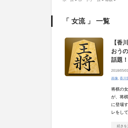
「 女流 」 一覧
【香
おう
話題
2018/05/0
画像
,
香川
将棋の
が、将
に登場
レをして
続きを