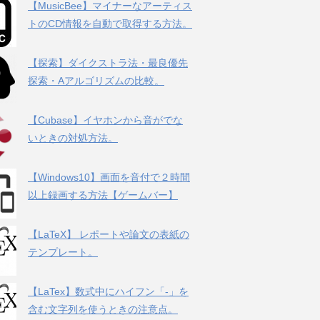
【MusicBee】マイナーなアーティス
トのCD情報を自動で取得する方法。
【探索】ダイクストラ法・最良優先
探索・Aアルゴリズムの比較。
【Cubase】イヤホンから音がでな
いときの対処方法。
【Windows10】画面を音付で２時間
以上録画する方法【ゲームバー】
【LaTeX】 レポートや論文の表紙の
テンプレート。
【LaTex】数式中にハイフン「-」を
含む文字列を使うときの注意点。