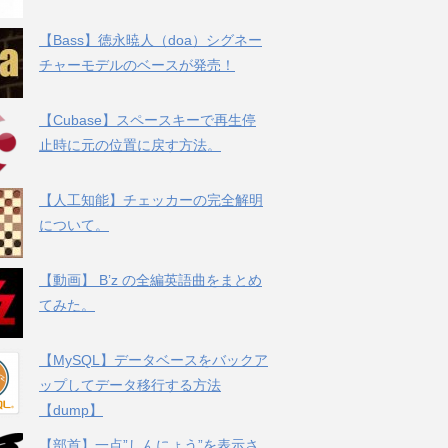
【Bass】徳永暁人（doa）シグネー
チャーモデルのベースが発売！
【Cubase】スペースキーで再生停
止時に元の位置に戻す方法。
【人工知能】チェッカーの完全解明
について。
【動画】 B’z の全編英語曲をまとめ
てみた。
【MySQL】データベースをバックア
ップしてデータ移行する方法
【dump】
【部首】一点”しんにょう”を表示さ