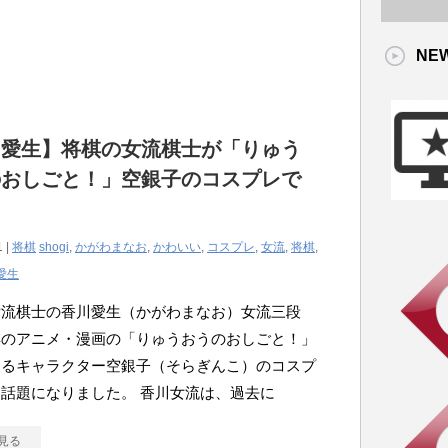
NE
川愛生】将棋の女流棋士が「りゅう
のおしごと！」空銀子のコスプレで
！
1 |
将棋
shogi
,
かがわまなお
,
かわいい
,
コスプレ
,
女流
,
将棋
,
愛生
女流棋士の香川愛生（かがわまなお）女流三段
棋のアニメ・漫画の「りゅうおうのおしごと！」
するキャラクター空銀子（そらぎんこ）のコスプ
話題になりました。 香川女流は、過去に
見る