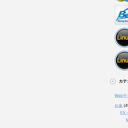
カテ
Web
お金
(4
FX