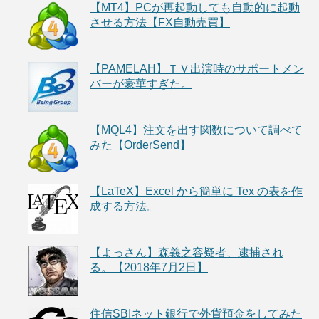
【MT4】PCが再起動しても自動的に起動
させる方法【FX自動売買】
【PAMELAH】ＴＶ出演時のサポートメン
バーが豪華すぎた。
【MQL4】注文を出す関数について調べて
みた【OrderSend】
【LaTeX】Excel から簡単に Tex の表を作
成する方法。
【よっさん】森義之容疑者、逮捕され
る。【2018年7月2日】
住信SBIネット銀行で外貨預金をしてみた