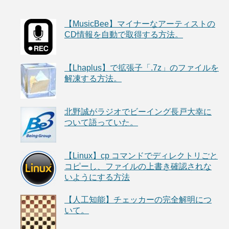
【MusicBee】マイナーなアーティストの
CD情報を自動で取得する方法。
【Lhaplus】で拡張子「.7z」のファイルを
解凍する方法。
北野誠がラジオでビーイング長戸大幸に
ついて語っていた。
【Linux】cp コマンドでディレクトリごと
コピーし、ファイルの上書き確認されな
いようにする方法
【人工知能】チェッカーの完全解明につ
いて。