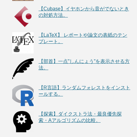
【Cubase】イヤホンから音がでないとき
の対処方法。
【LaTeX】 レポートや論文の表紙のテン
プレート。
【部首】一点”しんにょう”を表示させる方
法。
【R言語】ランダムフォレストをインスト
ールする。
【探索】ダイクストラ法・最良優先探
索・Aアルゴリズムの比較。