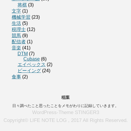
将棋
(3)
文字
(1)
機械学習
(23)
生活
(5)
税理士
(12)
競馬
(9)
配信者
(1)
音楽
(41)
DTM
(7)
Cubase
(6)
エイベックス
(2)
ビーイング
(24)
食事
(2)
稲葉
日々調べたこと思ったことをメモがわりに記録していきます。
WordPress-Theme STINGER3
Copyright© LIFE NOTE LOG , 2017 All Rights Reserved.