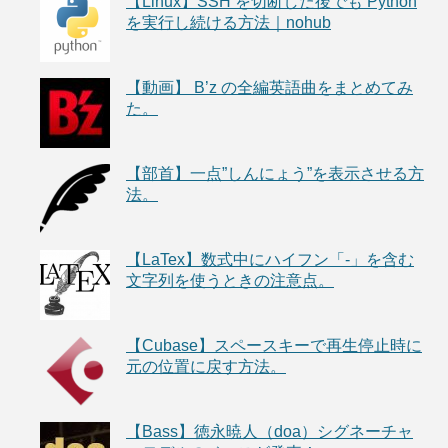
【Linux】SSH を切断した後でも Python
を実行し続ける方法｜nohub
【動画】 B’z の全編英語曲をまとめてみ
た。
【部首】一点”しんにょう”を表示させる方
法。
【LaTex】数式中にハイフン「-」を含む
文字列を使うときの注意点。
【Cubase】スペースキーで再生停止時に
元の位置に戻す方法。
【Bass】徳永暁人（doa）シグネーチャ