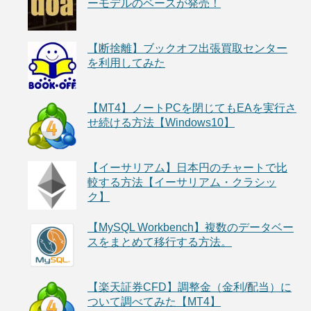
ーモデルのベースが発売！
【断捨離】ブックオフ出張買取センター
を利用してみた
【MT4】ノートPCを閉じてもEAを実行さ
せ続ける方法【Windows10】
【イーサリアム】日本円のチャートで比
較する方法【イーサリアム・クラシッ
ク】
【MySQL Workbench】複数のデータベー
スをまとめて移行する方法。
【楽天証券CFD】調整金（金利/配当）に
ついて調べてみた【MT4】