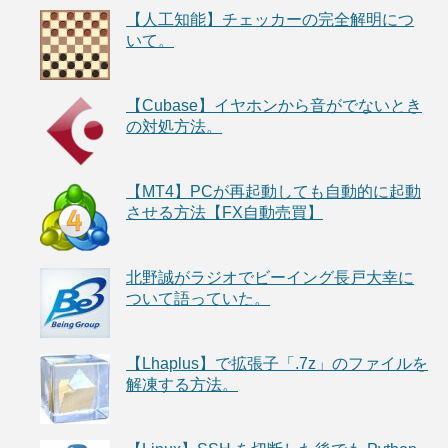
【人工知能】チェッカーの完全解明につ
いて。
【Cubase】イヤホンから音がでないとき
の対処方法。
【MT4】PCが再起動しても自動的に起動
させる方法【FX自動売買】
北野誠がラジオでビーイング長戸大幸に
ついて語っていた。
【Lhaplus】で拡張子「.7z」のファイルを
解凍する方法。