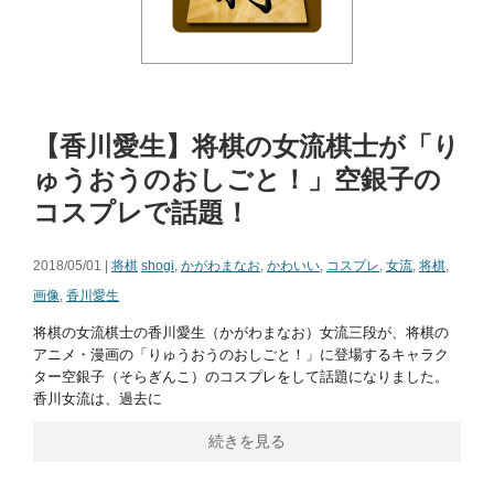
【香川愛生】将棋の女流棋士が「り
ゅうおうのおしごと！」空銀子の
コスプレで話題！
2018/05/01 |
将棋
shogi
,
かがわまなお
,
かわいい
,
コスプレ
,
女流
,
将棋
,
画像
,
香川愛生
将棋の女流棋士の香川愛生（かがわまなお）女流三段が、将棋の
アニメ・漫画の「りゅうおうのおしごと！」に登場するキャラク
ター空銀子（そらぎんこ）のコスプレをして話題になりました。
香川女流は、過去に
続きを見る