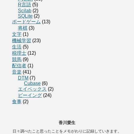
R言語
(5)
Scilab
(2)
SQLite
(2)
ボードゲーム
(13)
将棋
(3)
文字
(1)
機械学習
(23)
生活
(5)
税理士
(12)
競馬
(9)
配信者
(1)
音楽
(41)
DTM
(7)
Cubase
(6)
エイベックス
(2)
ビーイング
(24)
食事
(2)
香川愛生
日々調べたこと思ったことをメモがわりに記録していきます。