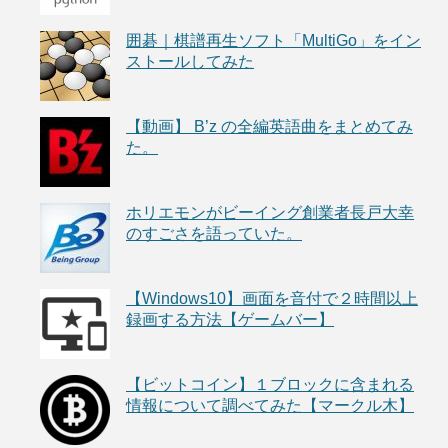
囲碁｜棋譜再生ソフト「MultiGo」をイン
ストールしてみた
【動画】 B’z の全編英語曲をまとめてみ
た。
ホリエモンがビーイング創業者長戸大幸
のすごさを語っていた。
【Windows10】画面を音付で２時間以上
録画する方法【ゲームバー】
【ビットコイン】１ブロックに含まれる
情報について調べてみた【マークル木】