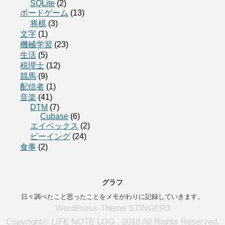
SQLite
(2)
ボードゲーム
(13)
将棋
(3)
文字
(1)
機械学習
(23)
生活
(5)
税理士
(12)
競馬
(9)
配信者
(1)
音楽
(41)
DTM
(7)
Cubase
(6)
エイベックス
(2)
ビーイング
(24)
食事
(2)
グラフ
日々調べたこと思ったことをメモがわりに記録していきます。
WordPress-Theme STINGER3
Copyright© LIFE NOTE LOG , 2018 All Rights Reserved.