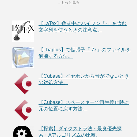
→もっと見る
【LaTex】数式中にハイフン「-」を含む
文字列を使うときの注意点。
【Lhaplus】で拡張子「.7z」のファイルを
解凍する方法。
【Cubase】イヤホンから音がでないとき
の対処方法。
【Cubase】スペースキーで再生停止時に
元の位置に戻す方法。
【探索】ダイクストラ法・最良優先探
索・Aアルゴリズムの比較。