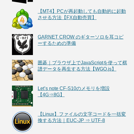
【MT4】PCが再起動しても自動的に起動
させる方法【FX自動売買】
GARNET CROW のギターソロを耳コピ
ーするための準備
囲碁｜ブラウザ上でJavaScriptを使って棋
譜データを再生する方法【WGO.js】
Let’s note CF-S10のメモリを増設
【4G⇒8G】
【Linux】ファイルの文字コードを一括変
換する方法｜EUC-JP ⇒ UTF-8