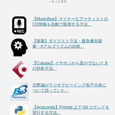
→もっと見る
【MusicBee】マイナーなアーティストの
CD情報を自動で取得する方法。
【探索】ダイクストラ法・最良優先探
索・Aアルゴリズムの比較。
【Cubase】イヤホンから音がでないとき
の対処方法。
北野誠がラジオでビーイング長戸大幸に
ついて語っていた。
【Anaconda】Prompt 上で Git コマンドを
実行する方法。