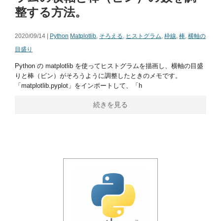
整する方法。
2020/09/14 |
Python
Matplotlib
,
そろえる
,
ヒストグラム
,
枠線
,
棒
,
横軸の
目盛り
Python の matplotlib を使ってヒストグラムを描画し、横軸の目盛
りと棒（ビン）がそろうように調整したときのメモです。
「matplotlib.pyplot」をインポートして、「h
続きを見る