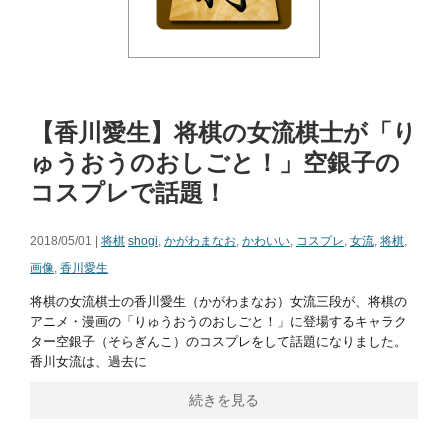
【香川愛生】将棋の女流棋士が「り
ゅうおうのおしごと！」空銀子の
コスプレで話題！
2018/05/01 |
将棋
shogi
,
かがわまなお
,
かわいい
,
コスプレ
,
女流
,
将棋
,
画像
,
香川愛生
将棋の女流棋士の香川愛生（かがわまなお）女流三段が、将棋の
アニメ・漫画の「りゅうおうのおしごと！」に登場するキャラク
ター空銀子（そらぎんこ）のコスプレをして話題になりました。
香川女流は、過去に
続きを見る