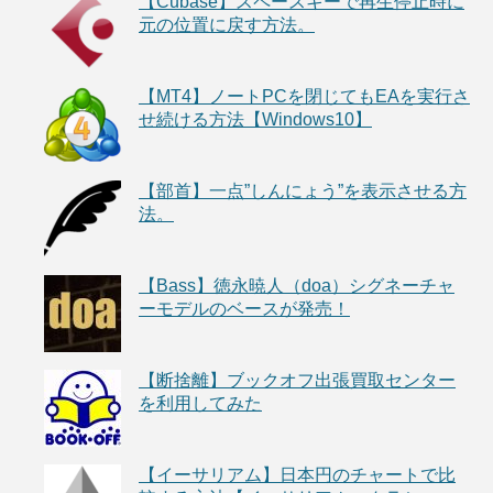
【Cubase】スペースキーで再生停止時に
元の位置に戻す方法。
【MT4】ノートPCを閉じてもEAを実行さ
せ続ける方法【Windows10】
【部首】一点”しんにょう”を表示させる方
法。
【Bass】徳永暁人（doa）シグネーチャ
ーモデルのベースが発売！
【断捨離】ブックオフ出張買取センター
を利用してみた
【イーサリアム】日本円のチャートで比