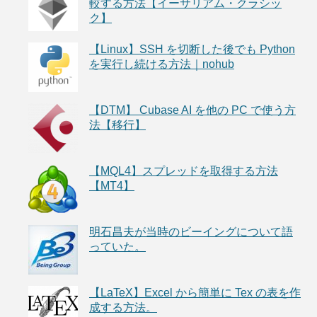
較する方法【イーサリアム・クラシッ
ク】
【Linux】SSH を切断した後でも Python
を実行し続ける方法｜nohub
【DTM】 Cubase AI を他の PC で使う方
法【移行】
【MQL4】スプレッドを取得する方法
【MT4】
明石昌夫が当時のビーイングについて語
っていた。
【LaTeX】Excel から簡単に Tex の表を作
成する方法。