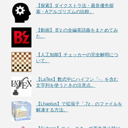
【探索】ダイクストラ法・最良優先探
索・Aアルゴリズムの比較。
【動画】 B’z の全編英語曲をまとめてみ
た。
【人工知能】チェッカーの完全解明につ
いて。
【LaTex】数式中にハイフン「-」を含む
文字列を使うときの注意点。
【Lhaplus】で拡張子「.7z」のファイルを
解凍する方法。