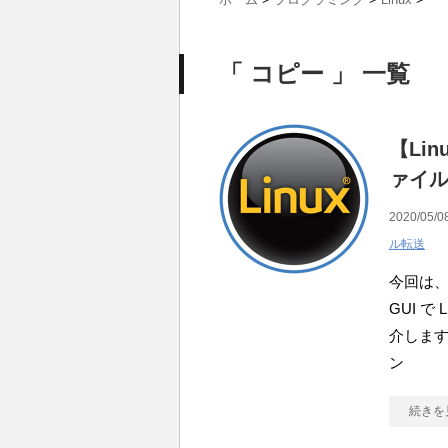
「 コピー 」 一覧
【Lin
ァイ
2020/05/0
ル転送
今回は、
GUI 
介します。
ン
続きを