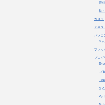
仮
株・
カメラ
テキス
パソコ
Mac
ファッ
プログ
Exc
LaT
Lin
My
Perl
Pyt