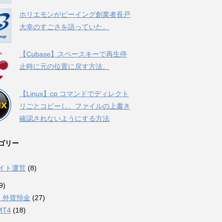
ホリエモンがビーイング創業者長戸
大幸のすごさを語っていた。
【Cubase】スペースキーで再生停
止時に元の位置に戻す方法。
【Linux】cp コマンドでディレクト
リごとコピーし、ファイルの上書き
確認されないようにする方法
ゴリー
サイト運営
(8)
9)
・外貨預金
(27)
MT4
(18)