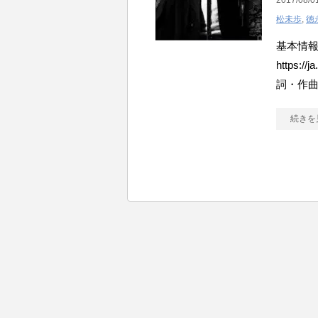
2017/08/0
松未歩
,
徳
基本情報 
https:/
詞・作
続きを