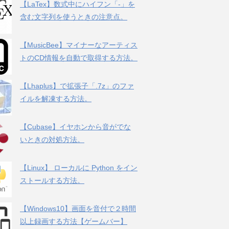
【LaTex】数式中にハイフン「-」を
含む文字列を使うときの注意点。
【MusicBee】マイナーなアーティス
トのCD情報を自動で取得する方法。
【Lhaplus】で拡張子「.7z」のファ
イルを解凍する方法。
【Cubase】イヤホンから音がでな
いときの対処方法。
【Linux】 ローカルに Python をイン
ストールする方法。
【Windows10】画面を音付で２時間
以上録画する方法【ゲームバー】