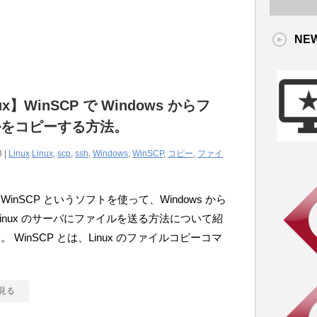
NE
ux】WinSCP で Windows からフ
ルをコピーする方法。
8 |
Linux
Linux
,
scp
,
ssh
,
Windows
,
WinSCP
,
コピー
,
ファイ
WinSCP というソフトを使って、Windows から
で Linux のサーバにファイルを送る方法について紹
 WinSCP とは、Linux のファイルコピーコマ
見る