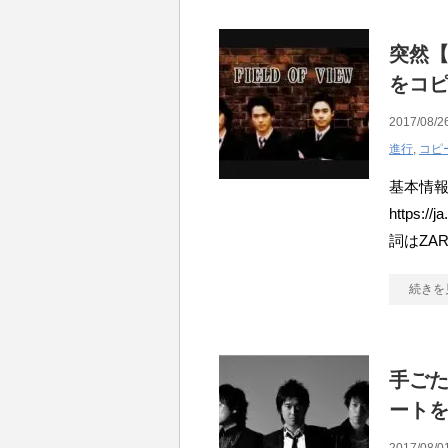
突然【
をコ
2017/08/2
進行
,
コピ
基本情報 
https:/
詞はZA
続きを
手ごた
ート