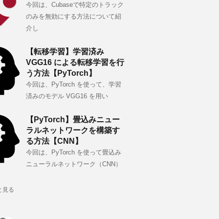
今回は、Cubaseで特定のトラック
のみを無効にする方法について紹
介し
【転移学習】学習済み
VGG16 による転移学習を行
う方法【PyTorch】
今回は、PyTorch を使って、学習
済みのモデル VGG16 を用い
【PyTorch】畳込みニュー
ラルネットワークを構築す
る方法【CNN】
今回は、PyTorch を使って畳込み
ニューラルネットワーク（CNN）
と見る