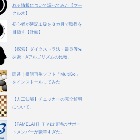
れる情報について調べてみた【マー
クル木】
初心者が簿記１級を８カ月で取得を
目指す【計画】
【探索】ダイクストラ法・最良優先
探索・Aアルゴリズムの比較。
囲碁｜棋譜再生ソフト「MultiGo」
をインストールしてみた
【人工知能】チェッカーの完全解明
について。
【PAMELAH】ＴＶ出演時のサポー
トメンバーが豪華すぎた。