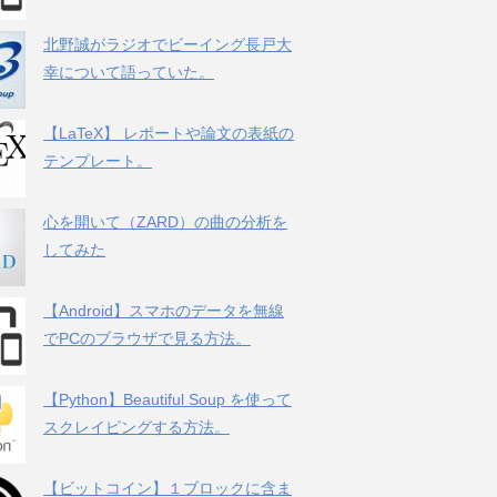
北野誠がラジオでビーイング長戸大
幸について語っていた。
【LaTeX】 レポートや論文の表紙の
テンプレート。
心を開いて（ZARD）の曲の分析を
してみた
【Android】スマホのデータを無線
でPCのブラウザで見る方法。
【Python】Beautiful Soup を使って
スクレイピングする方法。
【ビットコイン】１ブロックに含ま