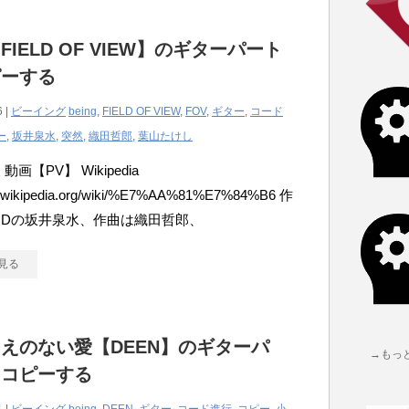
FIELD OF VIEW】のギターパート
ピーする
6 |
ビーイング
being
,
FIELD OF VIEW
,
FOV
,
ギター
,
コード
ー
,
坂井泉水
,
突然
,
織田哲郎
,
葉山たけし
動画【PV】 Wikipedia
/ja.wikipedia.org/wiki/%E7%AA%81%E7%84%B6 作
RDの坂井泉水、作曲は織田哲郎、
見る
えのない愛【DEEN】のギターパ
→もっ
をコピーする