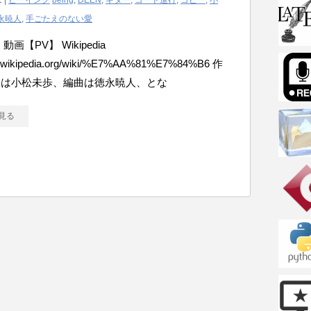
1 |
ビーイング
being
,
DEEN
,
ギター
,
コード進行
,
コピー
,
小
永暁人
,
手ごたえのない愛
動画【PV】 Wikipedia
/ja.wikipedia.org/wiki/%E7%AA%81%E7%84%B6 作
曲は小松未歩、編曲は徳永暁人、とな
見る