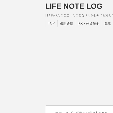
LIFE NOTE LOG
日々調べたこと思ったことをメモがわりに記録し
TOP
仮想通貨
FX・外貨預金
競馬
ホーム
>
プログラミング
>
Linux
>