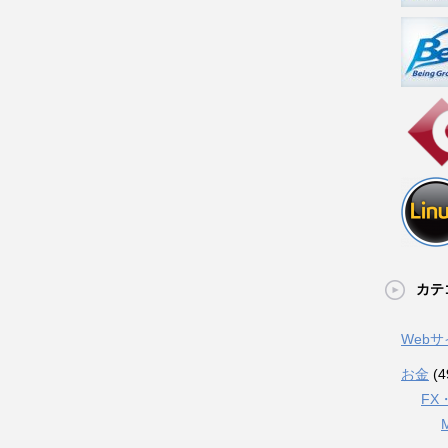
カテ
Web
お金
(4
FX