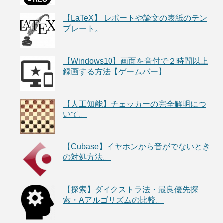
【LaTeX】 レポートや論文の表紙のテン
プレート。
【Windows10】画面を音付で２時間以上
録画する方法【ゲームバー】
【人工知能】チェッカーの完全解明につ
いて。
【Cubase】イヤホンから音がでないとき
の対処方法。
【探索】ダイクストラ法・最良優先探
索・Aアルゴリズムの比較。