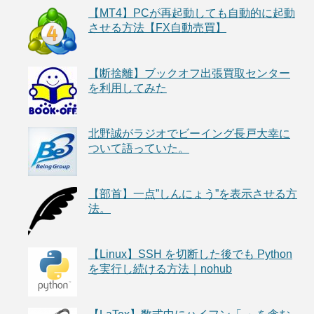
【MT4】PCが再起動しても自動的に起動
させる方法【FX自動売買】
【断捨離】ブックオフ出張買取センター
を利用してみた
北野誠がラジオでビーイング長戸大幸に
ついて語っていた。
【部首】一点”しんにょう”を表示させる方
法。
【Linux】SSH を切断した後でも Python
を実行し続ける方法｜nohub