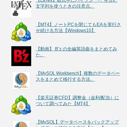
【LaTex】数式中にハイフン「-」を含む
文字列を使うときの注意点。
【MT4】ノートPCを閉じてもEAを実行さ
せ続ける方法【Windows10】
【動画】 B’z の全編英語曲をまとめてみ
た。
【MySQL Workbench】複数のデータベー
スをまとめて移行する方法。
【楽天証券CFD】調整金（金利/配当）に
ついて調べてみた【MT4】
【MySQL】データベースをバックアップ