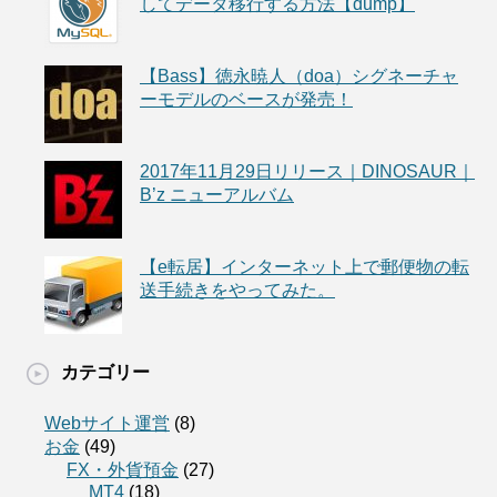
してデータ移行する方法【dump】
【Bass】徳永暁人（doa）シグネーチャ
ーモデルのベースが発売！
2017年11月29日リリース｜DINOSAUR｜
B’z ニューアルバム
【e転居】インターネット上で郵便物の転
送手続きをやってみた。
カテゴリー
Webサイト運営
(8)
お金
(49)
FX・外貨預金
(27)
MT4
(18)