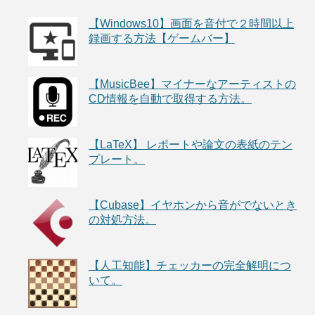
【Windows10】画面を音付で２時間以上
録画する方法【ゲームバー】
【MusicBee】マイナーなアーティストの
CD情報を自動で取得する方法。
【LaTeX】 レポートや論文の表紙のテン
プレート。
【Cubase】イヤホンから音がでないとき
の対処方法。
【人工知能】チェッカーの完全解明につ
いて。