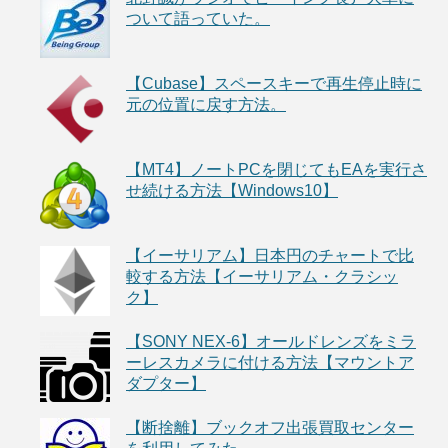
ついて語っていた。
【Cubase】スペースキーで再生停止時に
元の位置に戻す方法。
【MT4】ノートPCを閉じてもEAを実行さ
せ続ける方法【Windows10】
【イーサリアム】日本円のチャートで比
較する方法【イーサリアム・クラシッ
ク】
【SONY NEX-6】オールドレンズをミラ
ーレスカメラに付ける方法【マウントア
ダプター】
【断捨離】ブックオフ出張買取センター