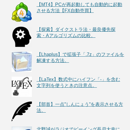
【MT4】PCが再起動しても自動的に起動
させる方法【FX自動売買】
【探索】ダイクストラ法・最良優先探
索・Aアルゴリズムの比較。
【Lhaplus】で拡張子「.7z」のファイルを
解凍する方法。
【LaTex】数式中にハイフン「-」を含む
文字列を使うときの注意点。
【部首】一点”しんにょう”を表示させる方
法。
北野誠がラジオでビーイング長戸大幸に