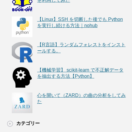
を利用してみた
【Linux】SSH を切断した後でも Python
を実行し続ける方法｜nohub
【R言語】ランダムフォレストをインスト
ールする。
【機械学習】 scikit-learn で不正解データ
を抽出する方法【Python】
心を開いて（ZARD）の曲の分析をしてみ
た
カテゴリー