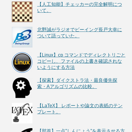
【人工知能】チェッカーの完全解明につ
いて。
北野誠がラジオでビーイング長戸大幸に
ついて語っていた。
【Linux】cp コマンドでディレクトリごと
コピーし、ファイルの上書き確認されな
いようにする方法
【探索】ダイクストラ法・最良優先探
索・Aアルゴリズムの比較。
【LaTeX】 レポートや論文の表紙のテン
プレート。
【部首】一点”しんにょう”を表示させる方