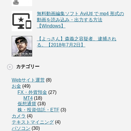
無料動画編集ソフト AviUtl で mp4 形式の
動画を読み込み・出力する方法
【Windows】
【よっさん】森義之容疑者、逮捕され
る。【2018年7月2日】
カテゴリー
Webサイト運営
(8)
お金
(49)
FX・外貨預金
(27)
MT4
(18)
仮想通貨
(18)
株・投資信託・ETF
(3)
カメラ
(4)
テキストマイニング
(4)
パソコン
(30)