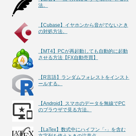
法。
【Cubase】イヤホンから音がでないとき
の対処方法。
【MT4】PCが再起動しても自動的に起動
させる方法【FX自動売買】
【R言語】ランダムフォレストをインスト
ールする。
【Android】スマホのデータを無線でPC
のブラウザで見る方法。
【LaTex】数式中にハイフン「-」を含む
文字列を使うときの注意点。