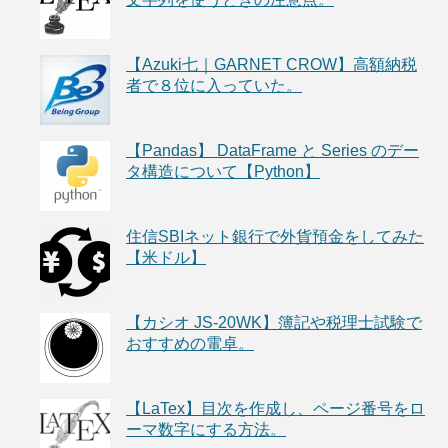
【Azuki七｜GARNET CROW】高額納税
者で８位に入っていた。
【Pandas】 DataFrame と Series のデー
タ構造について【Python】
住信SBIネット銀行で外貨預金をしてみた
【米ドル】
【カシオ JS-20WK】簿記や税理士試験で
おすすめの電卓。
【LaTex】目次を作成し、ページ番号をロ
ーマ数字にする方法。