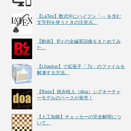
【LaTex】数式中にハイフン「-」を含む
文字列を使うときの注意点。
【動画】 B’z の全編英語曲をまとめてみ
た。
【Lhaplus】で拡張子「.7z」のファイルを
解凍する方法。
【Bass】徳永暁人（doa）シグネーチャ
ーモデルのベースが発売！
【人工知能】チェッカーの完全解明につ
いて。