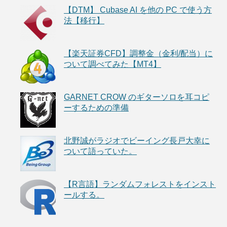
【DTM】 Cubase AI を他の PC で使う方
法【移行】
【楽天証券CFD】調整金（金利/配当）に
ついて調べてみた【MT4】
GARNET CROW のギターソロを耳コピ
ーするための準備
北野誠がラジオでビーイング長戸大幸に
ついて語っていた。
【R言語】ランダムフォレストをインスト
ールする。