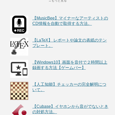
→もっと見る
【MusicBee】マイナーなアーティストの
CD情報を自動で取得する方法。
【LaTeX】 レポートや論文の表紙のテン
プレート。
【Windows10】画面を音付で２時間以上
録画する方法【ゲームバー】
【人工知能】チェッカーの完全解明につ
いて。
【Cubase】イヤホンから音がでないとき
の対処方法。