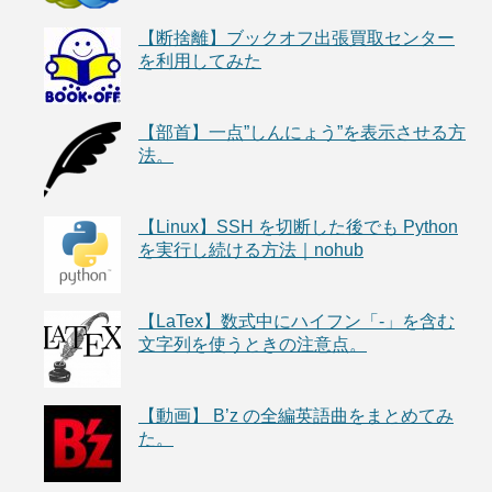
【断捨離】ブックオフ出張買取センター
を利用してみた
【部首】一点”しんにょう”を表示させる方
法。
【Linux】SSH を切断した後でも Python
を実行し続ける方法｜nohub
【LaTex】数式中にハイフン「-」を含む
文字列を使うときの注意点。
【動画】 B’z の全編英語曲をまとめてみ
た。