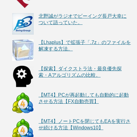
北野誠がラジオでビーイング長戸大幸に
ついて語っていた。
【Lhaplus】で拡張子「.7z」のファイルを
解凍する方法。
【探索】ダイクストラ法・最良優先探
索・Aアルゴリズムの比較。
【MT4】PCが再起動しても自動的に起動
させる方法【FX自動売買】
【MT4】ノートPCを閉じてもEAを実行さ
せ続ける方法【Windows10】