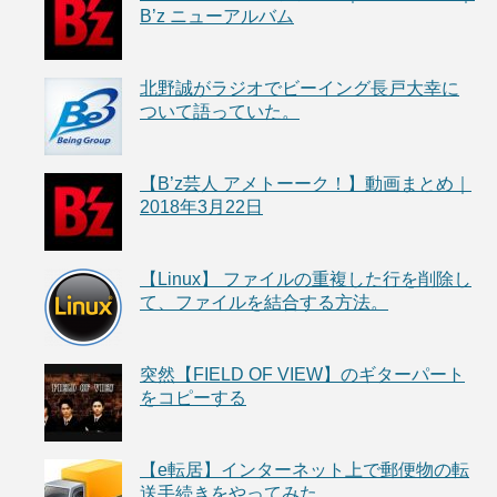
B’z ニューアルバム
北野誠がラジオでビーイング長戸大幸に
ついて語っていた。
【B’z芸人 アメトーーク！】動画まとめ｜
2018年3月22日
【Linux】 ファイルの重複した行を削除し
て、ファイルを結合する方法。
突然【FIELD OF VIEW】のギターパート
をコピーする
【e転居】インターネット上で郵便物の転
送手続きをやってみた。