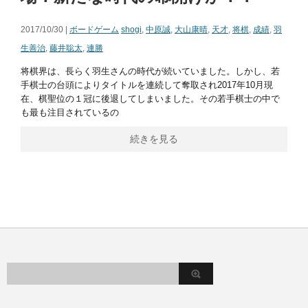
2017/10/30 |
ボードゲーム
shogi
,
中原誠
,
大山康晴
,
天才
,
将棋
,
成績
,
羽
生善治
,
藤井聡太
,
連勝
将棋界は、長らく羽生さんの時代が続いていました。しかし、若
手棋士の台頭によりタイトルを連続して奪取され2017年10月現
在、棋聖位の１冠に後退してしまいました。その若手棋士の中で
も最も注目されているの
続きを見る