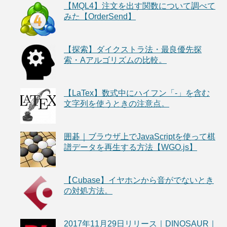
【MQL4】注文を出す関数について調べて
みた【OrderSend】
【探索】ダイクストラ法・最良優先探
索・Aアルゴリズムの比較。
【LaTex】数式中にハイフン「-」を含む
文字列を使うときの注意点。
囲碁｜ブラウザ上でJavaScriptを使って棋
譜データを再生する方法【WGO.js】
【Cubase】イヤホンから音がでないとき
の対処方法。
2017年11月29日リリース｜DINOSAUR｜