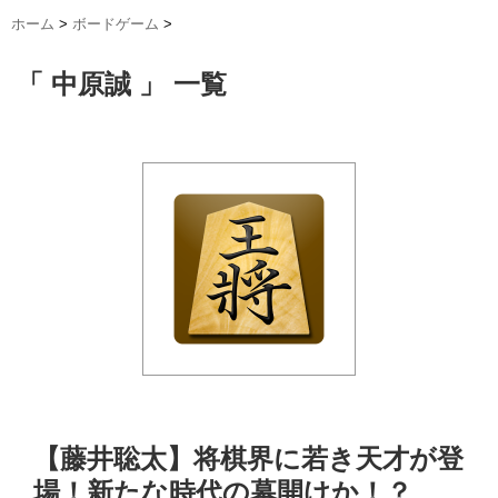
ホーム
>
ボードゲーム
>
「 中原誠 」 一覧
【藤井聡太】将棋界に若き天才が登
場！新たな時代の幕開けか！？