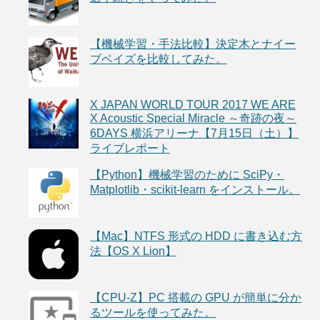
【機械学習・手法比較】決定木とナイー
ブベイズを比較してみた。
X JAPAN WORLD TOUR 2017 WE ARE
X Acoustic Special Miracle ～奇跡の夜～
6DAYS 横浜アリーナ【7月15日（土）】
ライブレポート
【Python】機械学習のために SciPy・
Matplotlib・scikit-learn をインストール。
【Mac】NTFS 形式の HDD に書き込む方
法【OS X Lion】
【CPU-Z】PC 搭載の GPU が簡単に分か
るツールを使ってみた。