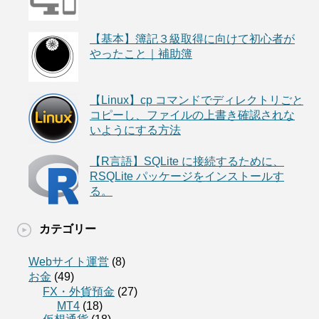
【基本】簿記３級取得に向けて初心者が
やったこと｜補助簿
【Linux】cp コマンドでディレクトリごと
コピーし、ファイルの上書き確認されな
いようにする方法
【R言語】SQLite に接続するために、
RSQLite パッケージをインストールす
る。
カテゴリー
Webサイト運営
(8)
お金
(49)
FX・外貨預金
(27)
MT4
(18)