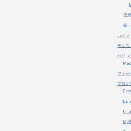
仮
株・
カメラ
テキス
パソコ
Mac
ファッ
プログ
Exc
LaT
Lin
My