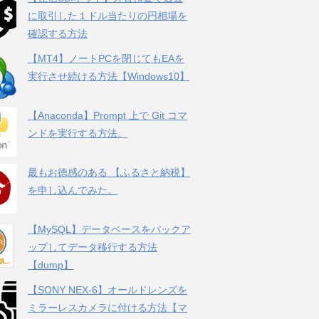
に取引した１ドル当たりの円相場を
確認する方法
【MT4】ノートPCを閉じてもEAを
実行させ続ける方法【Windows10】
【Anaconda】Prompt 上で Git コマ
ンドを実行する方法。
最もお徳感のある 【ふるさと納税】
を申し込んでみた。
【MySQL】データベースをバックア
ップしてデータ移行する方法
【dump】
【SONY NEX-6】オールドレンズを
ミラーレスカメラに付ける方法【マ