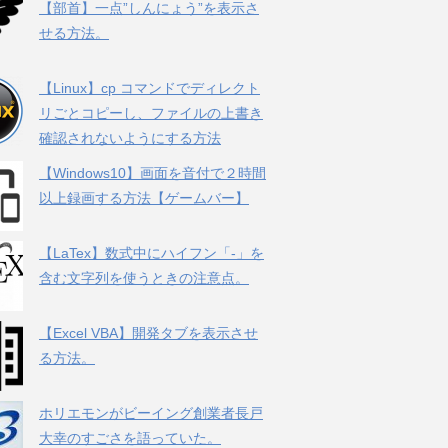
【部首】一点”しんにょう”を表示さ
せる方法。
【Linux】cp コマンドでディレクト
リごとコピーし、ファイルの上書き
確認されないようにする方法
【Windows10】画面を音付で２時間
以上録画する方法【ゲームバー】
【LaTex】数式中にハイフン「-」を
含む文字列を使うときの注意点。
【Excel VBA】開発タブを表示させ
る方法。
ホリエモンがビーイング創業者長戸
大幸のすごさを語っていた。