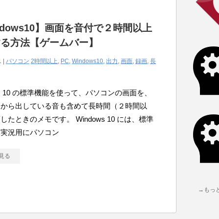
ndows10】画面を音付で２時間以上
する方法【ゲームバー】
1 |
パソコン
2時間以上
,
PC
,
Windows10
,
出力
,
画面
,
録画
,
長
ows 10 の標準機能を使って、パソコンの画面を、
ンから出している音も含めて長時間（２時間以
したときのメモです。 Windows 10 には、標準
ム実況用にパソコン
見る
→もっ