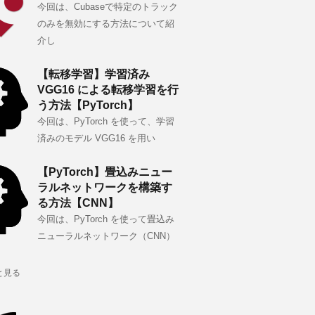
今回は、Cubaseで特定のトラック
のみを無効にする方法について紹
介し
【転移学習】学習済み
VGG16 による転移学習を行
う方法【PyTorch】
今回は、PyTorch を使って、学習
済みのモデル VGG16 を用い
【PyTorch】畳込みニュー
ラルネットワークを構築す
る方法【CNN】
今回は、PyTorch を使って畳込み
ニューラルネットワーク（CNN）
と見る