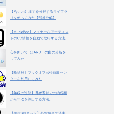
【Python】漢字を分解するライブラ
リを使ってみた【部首分解】
【MusicBee】マイナーなアーティス
トのCD情報を自動で取得する方法。
心を開いて（ZARD）の曲の分析を
してみた
【断捨離】ブックオフ出張買取セン
ターを利用してみた
【年収の逆算】長者番付での納税額
から年収を算出する方法。
【住信SBIネット】外貨預金で過去