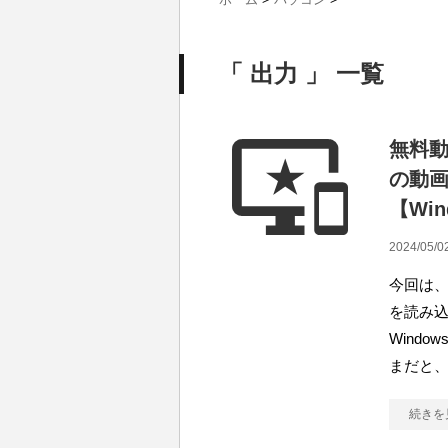
「 出力 」 一覧
無料動画
の動
【Win
2024/05/0
今回は、無
を読み込
Windo
まだと
続きを