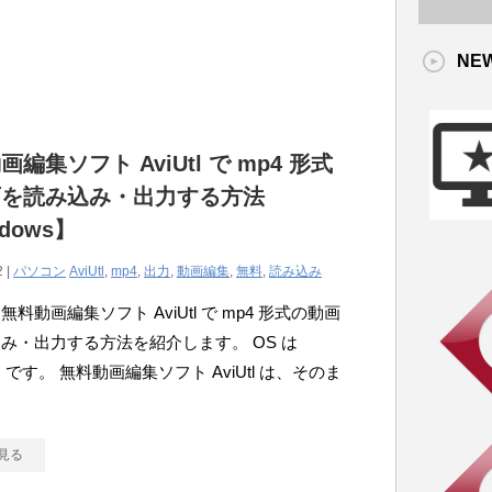
NE
編集ソフト AviUtl で mp4 形式
画を読み込み・出力する方法
dows】
2 |
パソコン
AviUtl
,
mp4
,
出力
,
動画編集
,
無料
,
読み込み
料動画編集ソフト AviUtl で mp4 形式の動画
み・出力する方法を紹介します。 OS は
ws です。 無料動画編集ソフト AviUtl は、そのま
、
見る