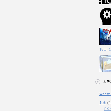
15日
カテ
Web
お金
(4
FX