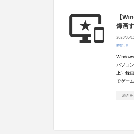
【Wi
録画
2020/05/1
時間
,
音
Wind
パソコ
上）録画
でゲー
続きを