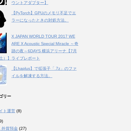
ウントアダプター】
【PyTorch】GPUのメモリ不足でエ
ラーになったときの対処方法。
X JAPAN WORLD TOUR 2017 WE
ARE X Acoustic Special Miracle ～奇
跡の夜～6DAYS 横浜アリーナ【7月
（土）】ライブレポート
【Lhaplus】で拡張子「.7z」のファ
イルを解凍する方法。
ゴリー
サイト運営
(8)
9)
・外貨預金
(27)