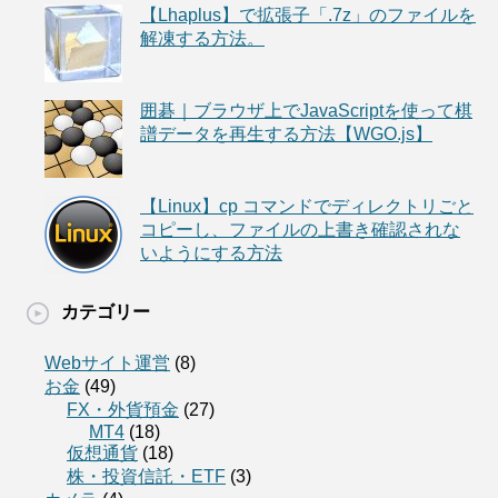
【Lhaplus】で拡張子「.7z」のファイルを
解凍する方法。
囲碁｜ブラウザ上でJavaScriptを使って棋
譜データを再生する方法【WGO.js】
【Linux】cp コマンドでディレクトリごと
コピーし、ファイルの上書き確認されな
いようにする方法
カテゴリー
Webサイト運営
(8)
お金
(49)
FX・外貨預金
(27)
MT4
(18)
仮想通貨
(18)
株・投資信託・ETF
(3)