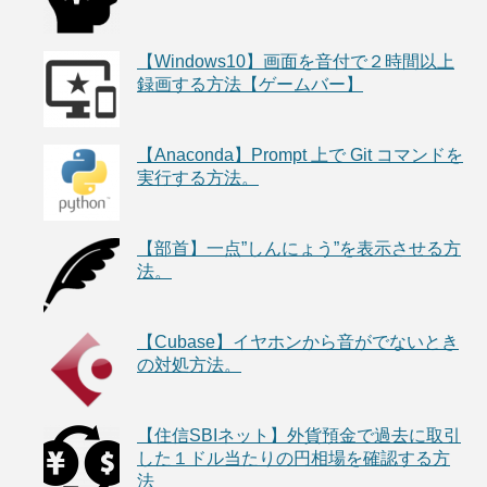
【Windows10】画面を音付で２時間以上
録画する方法【ゲームバー】
【Anaconda】Prompt 上で Git コマンドを
実行する方法。
【部首】一点”しんにょう”を表示させる方
法。
【Cubase】イヤホンから音がでないとき
の対処方法。
【住信SBIネット】外貨預金で過去に取引
した１ドル当たりの円相場を確認する方
法