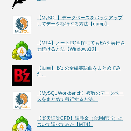
【MySQL】データベースをバックアップ
してデータ移行する方法【dump】
【MT4】ノートPCを閉じてもEAを実行さ
せ続ける方法【Windows10】
【動画】 B’z の全編英語曲をまとめてみ
た。
【MySQL Workbench】複数のデータベー
スをまとめて移行する方法。
【楽天証券CFD】調整金（金利/配当）に
ついて調べてみた【MT4】