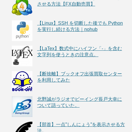
させる方法【FX自動売買】
【Linux】SSH を切断した後でも Python
を実行し続ける方法｜nohub
【LaTex】数式中にハイフン「-」を含む
文字列を使うときの注意点。
【断捨離】ブックオフ出張買取センター
を利用してみた
北野誠がラジオでビーイング長戸大幸に
ついて語っていた。
【部首】一点”しんにょう”を表示させる方
法。