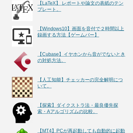
【LaTeX】 レポートや論文の表紙のテン
プレート。
【Windows10】画面を音付で２時間以上
録画する方法【ゲームバー】
【Cubase】イヤホンから音がでないとき
の対処方法。
【人工知能】チェッカーの完全解明につ
いて。
【探索】ダイクストラ法・最良優先探
索・Aアルゴリズムの比較。
【MT4】PCが再起動しても自動的に起動