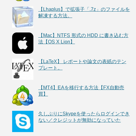
【Lhaplus】で拡張子「.7z」のファイルを
解凍する方法。
【Mac】NTFS 形式の HDD に書き込む方
法【OS X Lion】
【LaTeX】 レポートや論文の表紙のテン
プレート。
【MT4】EAを移行する方法【FX自動売
買】
久しぶりにSkypeを使ったらログインでき
ない／クレジットが無効になっていた