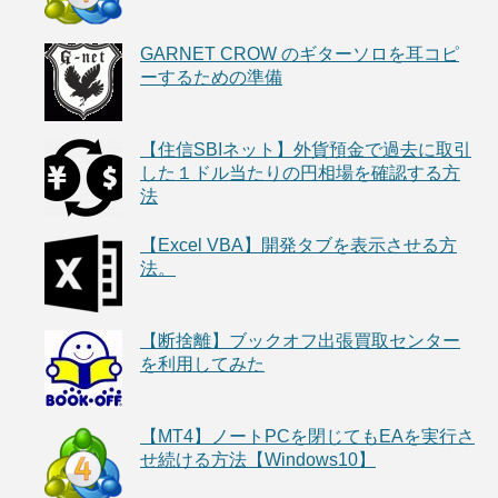
GARNET CROW のギターソロを耳コピ
ーするための準備
【住信SBIネット】外貨預金で過去に取引
した１ドル当たりの円相場を確認する方
法
【Excel VBA】開発タブを表示させる方
法。
【断捨離】ブックオフ出張買取センター
を利用してみた
【MT4】ノートPCを閉じてもEAを実行さ
せ続ける方法【Windows10】