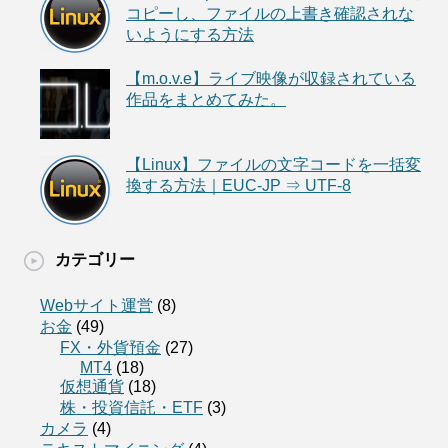
コピーし、ファイルの上書き確認されな
いようにする方法
【m.o.v.e】ライブ映像が収録されている
作品をまとめてみた。
【Linux】ファイルの文字コードを一括変
換する方法｜EUC-JP ⇒ UTF-8
カテゴリー
Webサイト運営
(8)
お金
(49)
FX・外貨預金
(27)
MT4
(18)
仮想通貨
(18)
株・投資信託・ETF
(3)
カメラ
(4)