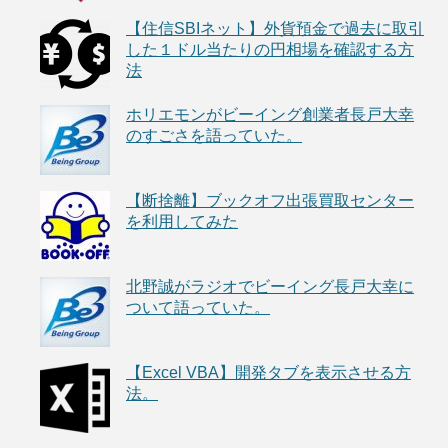
【住信SBIネット】外貨預金で過去に取引
した１ドル当たりの円相場を確認する方
法
ホリエモンがビーイング創業者長戸大幸
のすごさを語っていた。
【断捨離】ブックオフ出張買取センター
を利用してみた
北野誠がラジオでビーイング長戸大幸に
ついて語っていた。
【Excel VBA】開発タブを表示させる方
法。