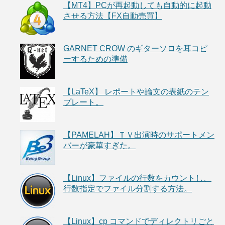
【MT4】PCが再起動しても自動的に起動
させる方法【FX自動売買】
GARNET CROW のギターソロを耳コピ
ーするための準備
【LaTeX】 レポートや論文の表紙のテン
プレート。
【PAMELAH】ＴＶ出演時のサポートメン
バーが豪華すぎた。
【Linux】ファイルの行数をカウントし、
行数指定でファイル分割する方法。
【Linux】cp コマンドでディレクトリごと