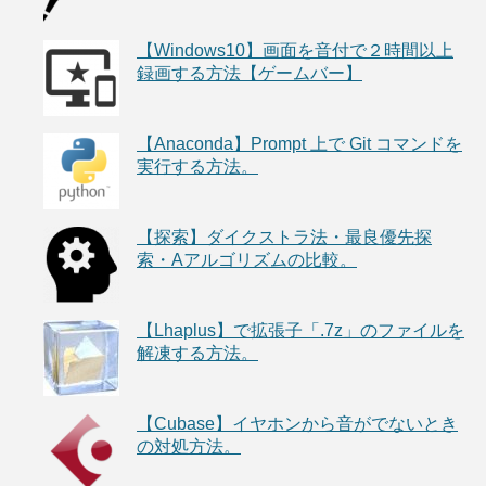
【Windows10】画面を音付で２時間以上
録画する方法【ゲームバー】
【Anaconda】Prompt 上で Git コマンドを
実行する方法。
【探索】ダイクストラ法・最良優先探
索・Aアルゴリズムの比較。
【Lhaplus】で拡張子「.7z」のファイルを
解凍する方法。
【Cubase】イヤホンから音がでないとき
の対処方法。