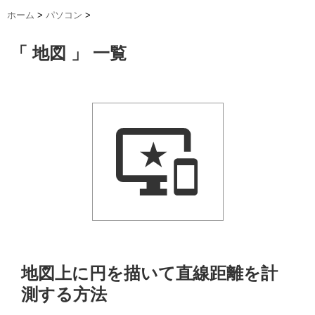
ホーム
>
パソコン
>
「 地図 」 一覧
地図上に円を描いて直線距離を計
測する方法