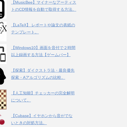
【MusicBee】マイナーなアーティス
トのCD情報を自動で取得する方法。
【LaTeX】 レポートや論文の表紙の
テンプレート。
【Windows10】画面を音付で２時間
以上録画する方法【ゲームバー】
【探索】ダイクストラ法・最良優先
探索・Aアルゴリズムの比較。
【人工知能】チェッカーの完全解明
について。
【Cubase】イヤホンから音がでな
いときの対処方法。