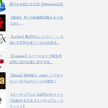
実行させ続ける方法【Windows10】
【動画】 B’z の全編英語曲をまとめ
てみた。
【LaTex】数式中にハイフン「-」を
含む文字列を使うときの注意点。
【Cubase】スペースキーで再生停
止時に元の位置に戻す方法。
【Bass】徳永暁人（doa）シグネー
チャーモデルのベースが発売！
【イーサリアム】日本円のチャート
で比較する方法【イーサリアム・ク
ラシック】