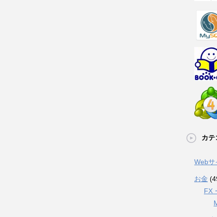
カテ
Web
お金
(4
FX