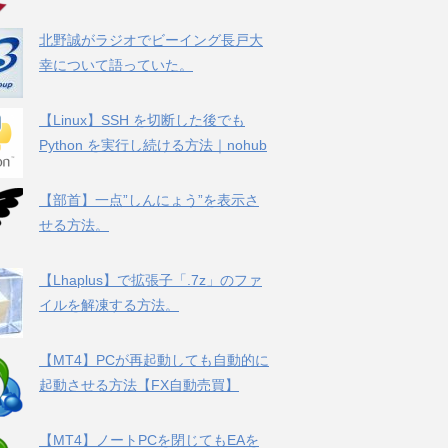
北野誠がラジオでビーイング長戸大
幸について語っていた。
【Linux】SSH を切断した後でも
Python を実行し続ける方法｜nohub
【部首】一点”しんにょう”を表示さ
せる方法。
【Lhaplus】で拡張子「.7z」のファ
イルを解凍する方法。
【MT4】PCが再起動しても自動的に
起動させる方法【FX自動売買】
【MT4】ノートPCを閉じてもEAを