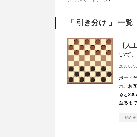
「 引き分け 」 一覧
【人
いて
2018/06/0
ボード
れ、お
ると20
至るま
続きを