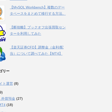
【MySQL Workbench】複数のデー
タベースをまとめて移行する方法。
【断捨離】ブックオフ出張買取セン
ターを利用してみた
【楽天証券CFD】調整金（金利/配
当）について調べてみた【MT4】
ゴリー
サイト運営
(8)
9)
・外貨預金
(27)
MT4
(18)