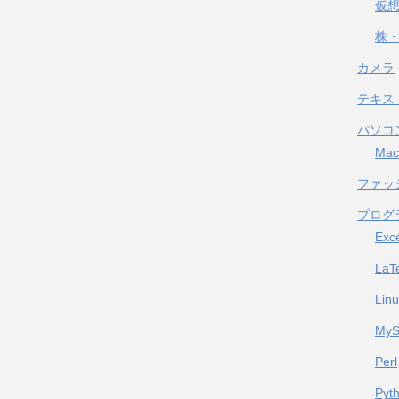
仮
株・
カメラ
テキス
パソコ
Mac
ファッ
プログ
Exc
LaT
Lin
My
Perl
Pyt