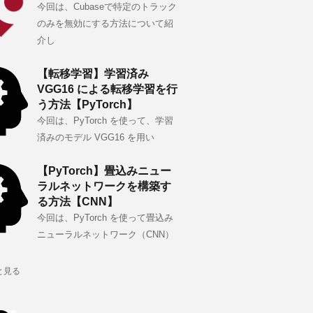
今回は、Cubaseで特定のトラック
のみを無効にする方法について紹
介し
【転移学習】学習済み
VGG16 による転移学習を行
う方法【PyTorch】
今回は、PyTorch を使って、学習
済みのモデル VGG16 を用い
【PyTorch】畳込みニュー
ラルネットワークを構築す
る方法【CNN】
今回は、PyTorch を使って畳込み
ニューラルネットワーク（CNN）
と見る