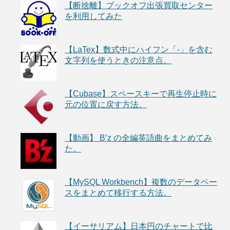
【断捨離】ブックオフ出張買取センター
を利用してみた
【LaTex】数式中にハイフン「-」を含む
文字列を使うときの注意点。
【Cubase】スペースキーで再生停止時に
元の位置に戻す方法。
【動画】 B’z の全編英語曲をまとめてみ
た。
【MySQL Workbench】複数のデータベー
スをまとめて移行する方法。
【イーサリアム】日本円のチャートで比