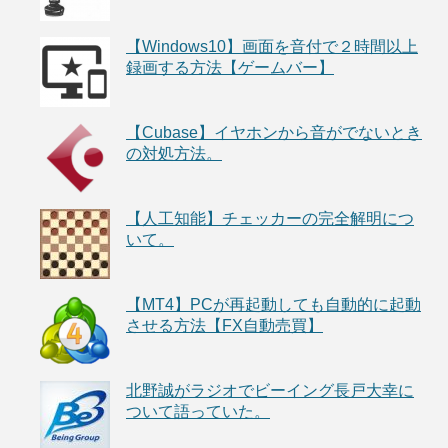
【Windows10】画面を音付で２時間以上
録画する方法【ゲームバー】
【Cubase】イヤホンから音がでないとき
の対処方法。
【人工知能】チェッカーの完全解明につ
いて。
【MT4】PCが再起動しても自動的に起動
させる方法【FX自動売買】
北野誠がラジオでビーイング長戸大幸に
ついて語っていた。