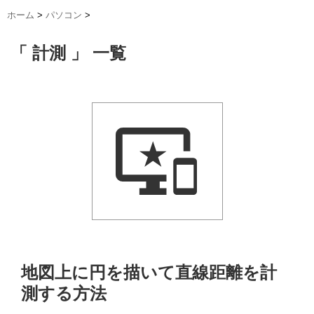
ホーム
>
パソコン
>
「 計測 」 一覧
地図上に円を描いて直線距離を計
測する方法