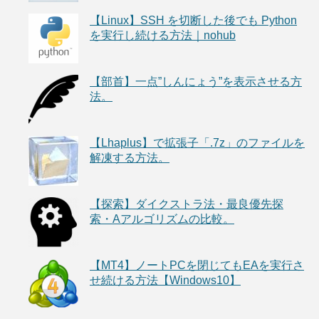
【Linux】SSH を切断した後でも Python
を実行し続ける方法｜nohub
【部首】一点”しんにょう”を表示させる方
法。
【Lhaplus】で拡張子「.7z」のファイルを
解凍する方法。
【探索】ダイクストラ法・最良優先探
索・Aアルゴリズムの比較。
【MT4】ノートPCを閉じてもEAを実行さ
せ続ける方法【Windows10】