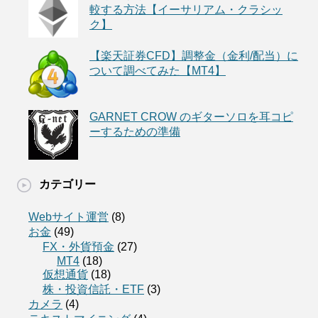
較する方法【イーサリアム・クラシッ
ク】
【楽天証券CFD】調整金（金利/配当）に
ついて調べてみた【MT4】
GARNET CROW のギターソロを耳コピ
ーするための準備
カテゴリー
Webサイト運営
(8)
お金
(49)
FX・外貨預金
(27)
MT4
(18)
仮想通貨
(18)
株・投資信託・ETF
(3)
カメラ
(4)