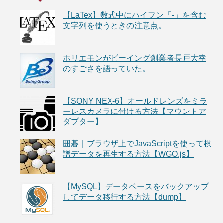
【LaTex】数式中にハイフン「-」を含む
文字列を使うときの注意点。
ホリエモンがビーイング創業者長戸大幸
のすごさを語っていた。
【SONY NEX-6】オールドレンズをミラ
ーレスカメラに付ける方法【マウントア
ダプター】
囲碁｜ブラウザ上でJavaScriptを使って棋
譜データを再生する方法【WGO.js】
【MySQL】データベースをバックアップ
してデータ移行する方法【dump】