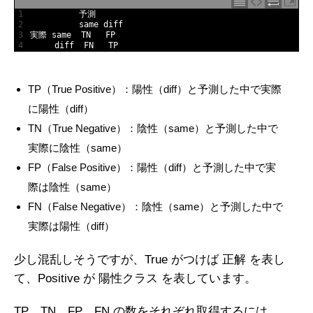
1
予測
2
same 
diff
3
実際
same  
TN   
FP
4
diff  
FN   
TP
TP（True Positive）：陽性（diff）と予測した中で実際
に陽性（diff）
TN（True Negative）：陰性（same）と予測した中で
実際に陰性（same）
FP（False Positive）：陽性（diff）と予測した中で実
際は陰性（same）
FN（False Negative）：陰性（same）と予測した中で
実際は陽性（diff）
少し混乱しそうですが、True がつけば 正解 を表し
て、Positive が 陽性クラス を表しています。
TP、TN、FP、FN の数をそれぞれ取得するには、