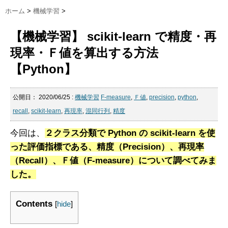
ホーム
>
機械学習
>
【機械学習】 scikit-learn で精度・再
現率・Ｆ値を算出する方法
【Python】
公開日：
2020/06/25
:
機械学習
F-measure
,
Ｆ値
,
precision
,
python
,
recall
,
scikit-learn
,
再現率
,
混同行列
,
精度
今回は、
２クラス分類で Python の scikit-learn を使
った評価指標である、精度（Precision）、再現率
（Recall）、Ｆ値（F-measure）について調べてみま
した。
Contents
[
hide
]