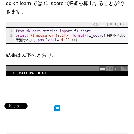
scikit-learn では f1_score でF値を算出することがで
きます。
Python
1
from
sklearn
.
metrics 
import
f1_score
2
print
(
'F1 measure: {:.2f}'
.
format
(
f1_score
(
正解ラベル
,
予測ラベル
,
pos_label
=
'diff'
)
)
)
結果は以下のとおり。
1
F1 
measure
:
0.87