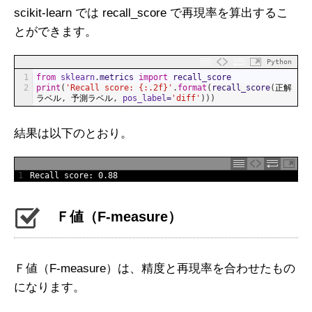
scikit-learn では recall_score で再現率を算出するこ
とができます。
Python
1
from
sklearn
.
metrics 
import
recall_score
2
print
(
'Recall score: {:.2f}'
.
format
(
recall_score
(
正解
ラベル
,
予測ラベル
,
pos_label
=
'diff'
)
)
)
結果は以下のとおり。
1
Recall 
score
:
0.88
Ｆ値（F-measure）
Ｆ値（F-measure）は、精度と再現率を合わせたもの
になります。