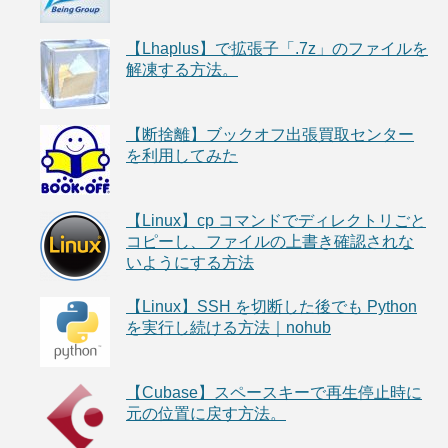
【Lhaplus】で拡張子「.7z」のファイルを
解凍する方法。
【断捨離】ブックオフ出張買取センター
を利用してみた
【Linux】cp コマンドでディレクトリごと
コピーし、ファイルの上書き確認されな
いようにする方法
【Linux】SSH を切断した後でも Python
を実行し続ける方法｜nohub
【Cubase】スペースキーで再生停止時に
元の位置に戻す方法。