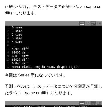
正解ラベルは、テストデータの正解ラベル（same or
diff）になります。
1
0
same
2
1
same
3
2
same
4
3
same
5
4
same
6
.
.
.
7
59993
diff
8
60005
diff
9
60016
diff
10
60027
diff
11
60043
diff
12
Name
:
class
,
Length
:
4156
,
dtype
:
object
今回は Series 型になっています。
予測ラベルは、テストデータについて分類器が予測し
たラベル（same or diff）になります。