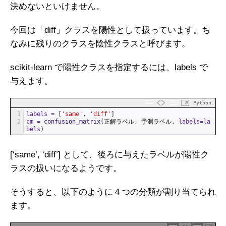
決めないといけません。
今回は「diff」クラスを陽性として扱っています。ち
なみに残りのクラスを陰性クラスと呼びます。
scikit-learn で陽性クラスを指定するには、labels で
与えます。
Python
1
labels
=
[
'same'
,
'diff'
]
2
cm
=
confusion_matrix
(
正解ラベル
,
予測ラベル
,
labels
=
la
bels
)
[‘same’, ‘diff’] として、後ろに与えたラベルが陽性ク
ラスの扱いになるようです。
そうすると、以下のように４つの分類が割り当てられ
ます。