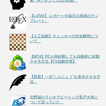
索・Aアルゴリズムの比較。
【LaTeX】 レポートや論文の表紙のテン
プレート。
【人工知能】チェッカーの完全解明につ
いて。
【MT4】PCが再起動しても自動的に起動
させる方法【FX自動売買】
【部首】一点”しんにょう”を表示させる方
法。
北野誠がラジオでビーイング長戸大幸に
ついて語っていた。