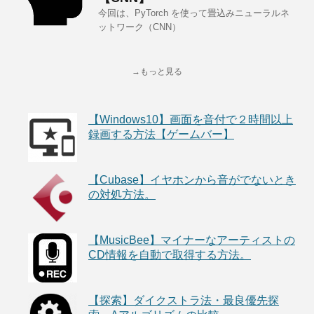
今回は、PyTorch を使って畳込みニューラルネ
ットワーク（CNN）
→もっと見る
【Windows10】画面を音付で２時間以上
録画する方法【ゲームバー】
【Cubase】イヤホンから音がでないとき
の対処方法。
【MusicBee】マイナーなアーティストの
CD情報を自動で取得する方法。
【探索】ダイクストラ法・最良優先探