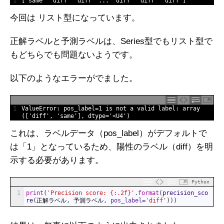
1
[
'same'
'diff'
'diff'
.
.
.
'diff'
'diff'
'diff'
]
今回は リスト型になっています。
正解ラベルと予測ラベルは、Series型でもリスト型で
もどちらでも問題ないようです。
以下のようなエラーがでました。
1
ValueError
:
pos_label
=
1
is
not
a
valid 
label
:
array
(
[
'diff'
,
'same'
]
,
dtype
=
'<U4'
)
これは、ラベルデータ（pos_label）がデフォルトで
は「1」となっているため、陽性のラベル（diff）を明
示する必要があります。
Python
1
print
(
'Precision score: {:.2f}'
.
format
(
precision_sco
re
(
正解ラベル
,
予測ラベル
,
pos_label
=
'diff'
)
)
)