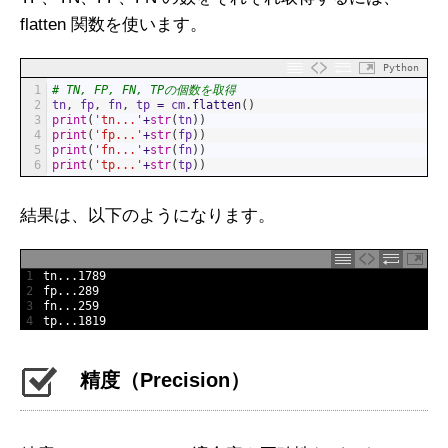
flatten 関数を使います。
Python
1
# TN, FP, FN, TPの個数を取得
2
tn
,
fp
,
fn
,
tp
=
cm
.
flatten
(
)
3
print
(
'tn...'
+
str
(
tn
)
)
4
print
(
'fp...'
+
str
(
fp
)
)
5
print
(
'fn...'
+
str
(
fn
)
)
6
print
(
'tp...'
+
str
(
tp
)
)
結果は、以下のようになります。
1
tn
.
.
.
1789
2
fp
.
.
.
289
3
fn
.
.
.
259
4
tp
.
.
.
1819
精度（Precision）