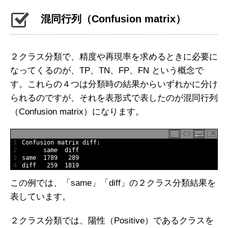
混同行列（Confusion matrix）
２クラス分類で、精度や再現率を求めるときに必要に
なってくるのが、TP、TN、FP、FN という概念で
す。これらの４つは分類時の結果からいずれかに分け
られるのですが、それを表形式で表したのが混同行列
（Confusion matrix）になります。
1
Confusion 
matrix 
diff
:
2
same  
diff
3
same
1789
289
4
diff
259
1819
この例では、「same」「diff」の２クラス分類結果を
表しています。
２クラス分類では、陽性（Positive）であるクラスを