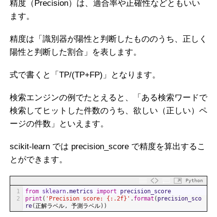
精度（Precision）は、適合率や正確性などともいい
ます。
精度は「識別器が陽性と判断したもののうち、正しく
陽性と判断した割合」を表します。
式で書くと「TP/(TP+FP)」となります。
検索エンジンの例でたとえると、「ある検索ワードで
検索してヒットした件数のうち、欲しい（正しい）ペ
ージの件数」といえます。
scikit-learn では precision_score で精度を算出するこ
とができます。
Python
1
from
sklearn
.
metrics 
import
precision_score
2
print
(
'Precision score: {:.2f}'
.
format
(
precision_sco
re
(
正解ラベル
,
予測ラベル
)
)