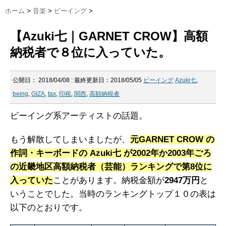
ホーム
>
音楽
>
ビーイング
>
【Azuki七｜GARNET CROW】高額
納税者で８位に入っていた。
公開日：
2018/04/08
: 最終更新日：2018/05/05
ビーイング
Azuki七
,
being
,
GIZA
,
tax
,
印税
,
関西
,
高額納税者
ビーイング系アーティストの話題。
もう解散してしまいましたが、
元GARNET CROW の
作詞・キーボードの Azuki七 が2002年か2003年ごろ
の近畿地区高額納税者（芸能）ランキングで第8位に
入っていた
ことがあります。納税金額が
2947万円
と
いうことでした。当時のランキングトップ１０の表は
以下のとおりです。