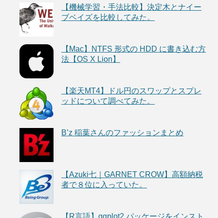
【機械学習・手法比較】決定木とナイー
ブベイズを比較してみた。
【Mac】NTFS 形式の HDD に書き込む方
法【OS X Lion】
【楽天MT4】ドル円のスワップとスプレ
ッドについて調べてみた。
B’z 稲葉さんのファッションまとめ
【Azuki七｜GARNET CROW】高額納税
者で８位に入っていた。
【R言語】ggplot2 パッケージをインスト