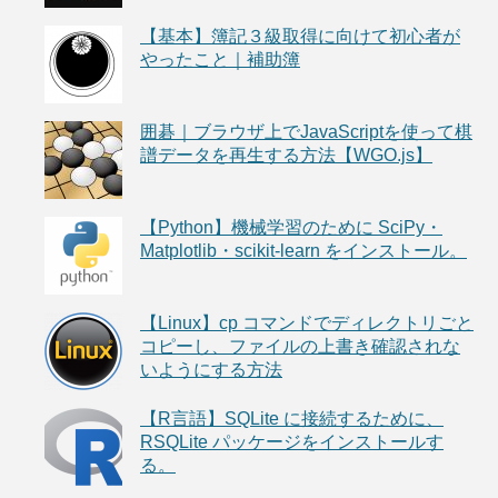
【基本】簿記３級取得に向けて初心者が
やったこと｜補助簿
囲碁｜ブラウザ上でJavaScriptを使って棋
譜データを再生する方法【WGO.js】
【Python】機械学習のために SciPy・
Matplotlib・scikit-learn をインストール。
【Linux】cp コマンドでディレクトリごと
コピーし、ファイルの上書き確認されな
いようにする方法
【R言語】SQLite に接続するために、
RSQLite パッケージをインストールす
る。