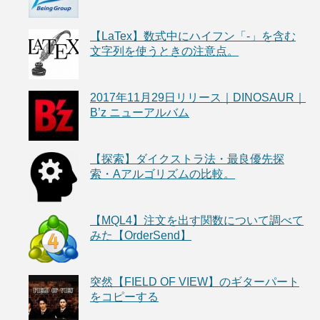
【LaTex】数式中にハイフン「-」を含む
文字列を使うときの注意点。
2017年11月29日リリース｜DINOSAUR｜
B’z ニューアルバム
【探索】ダイクストラ法・最良優先探
索・Aアルゴリズムの比較。
【MQL4】注文を出す関数について調べて
みた【OrderSend】
突然【FIELD OF VIEW】のギターパート
をコピーする