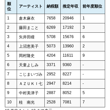
順
アーティスト
納税額
推定年収
前年度順位
位
1
7658
20946
1
倉木麻衣
2
6269
17192
3
藤田まこと
3
5708
15676
6
矢井田瞳
4
5073
13960
2
上沼恵美子
5
4204
11611
9
岡村隆史
6
3371
9360
-
天童よしみ
7
2952
8227
-
こじまいづみ
8
2947
8214
-
ＡＺＵＫＩ七
9
2887
8052
5
中村美津子
10
2528
7081
7
桂 南光