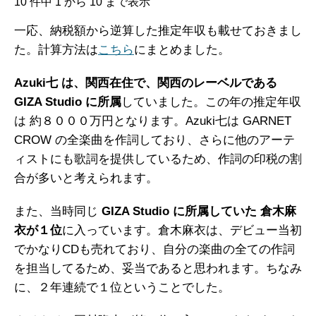
10 件中 1 から 10 まで表示
一応、納税額から逆算した推定年収も載せておきまし
た。計算方法は
こちら
にまとめました。
Azuki七 は、関西在住で、関西のレーベルである
GIZA Studio に所属
していました。この年の推定年収
は 約８０００万円となります。Azuki七は GARNET
CROW の全楽曲を作詞しており、さらに他のアーテ
ィストにも歌詞を提供しているため、作詞の印税の割
合が多いと考えられます。
また、当時同じ
GIZA Studio に所属していた 倉木麻
衣が１位
に入っています。倉木麻衣は、デビュー当初
でかなりCDも売れており、自分の楽曲の全ての作詞
を担当してるため、妥当であると思われます。ちなみ
に、２年連続で１位ということでした。