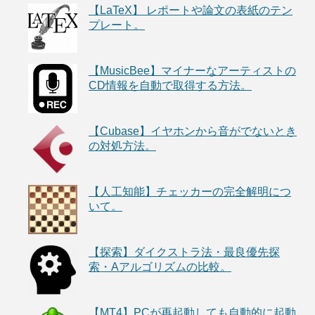
【LaTeX】 レポートや論文の表紙のテン
プレート。
【MusicBee】マイナーなアーティストの
CD情報を自動で取得する方法。
【Cubase】イヤホンから音がでないとき
の対処方法。
【人工知能】チェッカーの完全解明につ
いて。
【探索】ダイクストラ法・最良優先探
索・Aアルゴリズムの比較。
【MT4】PCが再起動しても自動的に起動