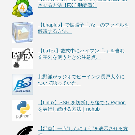
させる方法【FX自動売買】
【Lhaplus】で拡張子「.7z」のファイルを
解凍する方法。
【LaTex】数式中にハイフン「-」を含む
文字列を使うときの注意点。
北野誠がラジオでビーイング長戸大幸に
ついて語っていた。
【Linux】SSH を切断した後でも Python
を実行し続ける方法｜nohub
【部首】一点”しんにょう”を表示させる方
法。