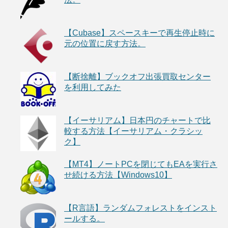
【Cubase】スペースキーで再生停止時に
元の位置に戻す方法。
【断捨離】ブックオフ出張買取センター
を利用してみた
【イーサリアム】日本円のチャートで比
較する方法【イーサリアム・クラシッ
ク】
【MT4】ノートPCを閉じてもEAを実行さ
せ続ける方法【Windows10】
【R言語】ランダムフォレストをインスト
ールする。