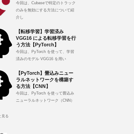
今回は、Cubaseで特定のトラック
のみを無効にする方法について紹
介し
【転移学習】学習済み
VGG16 による転移学習を行
う方法【PyTorch】
今回は、PyTorch を使って、学習
済みのモデル VGG16 を用い
【PyTorch】畳込みニュー
ラルネットワークを構築す
る方法【CNN】
今回は、PyTorch を使って畳込み
ニューラルネットワーク（CNN）
と見る