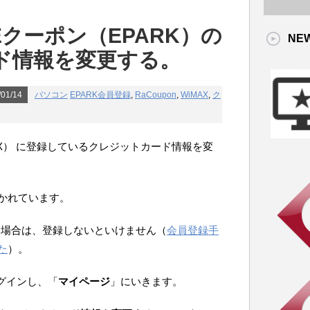
】Eクーポン（EPARK）の
NE
ド情報を変更する。
01/14
パソコン
EPARK会員登録
,
RaCoupon
,
WiMAX
,
ク
 WiMAX） に登録しているクレジットカード情報を変
かれています。
い場合は、登録しないといけません（
会員登録手
た
）。
ログインし、「
マイページ
」にいきます。