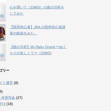
心を開いて（ZARD）の曲の分析を
してみた
【競馬初心者】JRA の競馬初心者講
座の動画をみた。
【曲の分析】My Baby Grand 〜ぬく
もりが欲しくて〜（ZARD)
ゴリー
サイト運営
(8)
9)
・外貨預金
(27)
MT4
(18)