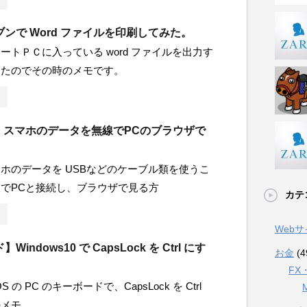
ンで Word ファイルを印刷してみた。
ートＰＣに入っている word ファイルを出力す
ったのでその時のメモです。
id】スマホのデータを無線でPCのブラウザで
ホのデータを USBなどのケーブル類を使うこ
でPCと接続し、ブラウザで見る方
カテ
Web
indows10 で CapsLock を Ctrl にす
お金
(4
FX
 OS の PC のキーボードで、CapsLock を Ctrl
のメモ