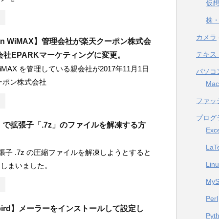
仮
株・
カメラ
pon WiMAX】管理会社が楽天クーポン株式会
テキス
会社EPARKマーケティングに変更。
 WiMAX を管理している親会社が2017年11月1日
パソコ
ーポン株式会社
Mac
ファッ
プログ
us】で拡張子「.7z」のファイルを解凍する方
Exc
LaT
 で拡張子 .7z の圧縮ファイルを解凍しようとすると
Lin
てしまいました。
My
Perl
erbird】メーラーをインストールして設定し
Pyt