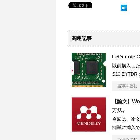
関連記事
Let’s no
以前購入したノート
S10 EYTDR
記事を読む
【論文】Wo
方法。
今回は、論
簡単に挿入で
記事を読む