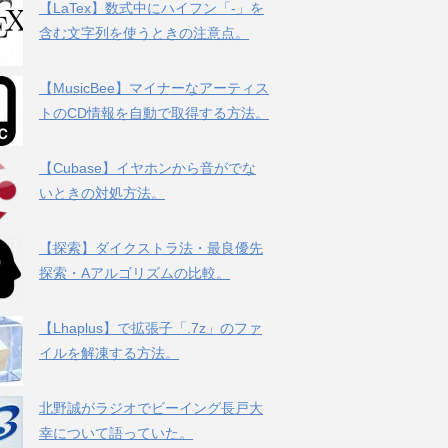
【LaTex】数式中にハイフン「-」を
含む文字列を使うときの注意点。
【MusicBee】マイナーなアーティス
トのCD情報を自動で取得する方法。
【Cubase】イヤホンから音がでな
いときの対処方法。
【探索】ダイクストラ法・最良優先
探索・Aアルゴリズムの比較。
【Lhaplus】で拡張子「.7z」のファ
イルを解凍する方法。
北野誠がラジオでビーイング長戸大
幸について語っていた。