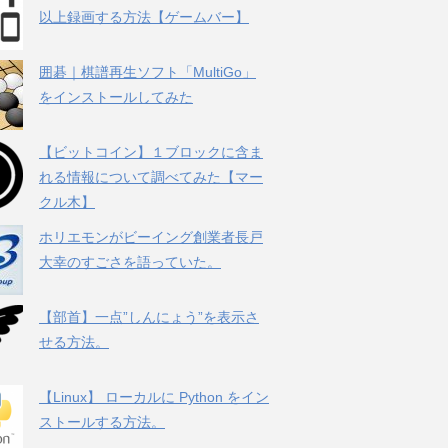
以上録画する方法【ゲームバー】
囲碁｜棋譜再生ソフト「MultiGo」
をインストールしてみた
【ビットコイン】１ブロックに含ま
れる情報について調べてみた【マー
クル木】
ホリエモンがビーイング創業者長戸
大幸のすごさを語っていた。
【部首】一点”しんにょう”を表示さ
せる方法。
【Linux】 ローカルに Python をイン
ストールする方法。