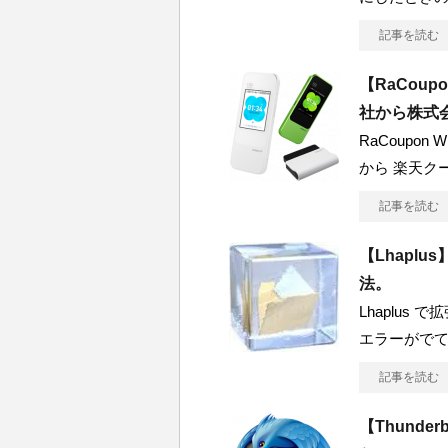
記事を読む
【RaCou
社から株式
RaCoupon
から 楽天ク
記事を読む
【Lhapl
法。
Lhaplus
エラーがで
記事を読む
【Thund