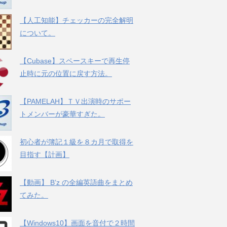
【人工知能】チェッカーの完全解明
について。
【Cubase】スペースキーで再生停
止時に元の位置に戻す方法。
【PAMELAH】ＴＶ出演時のサポー
トメンバーが豪華すぎた。
初心者が簿記１級を８カ月で取得を
目指す【計画】
【動画】 B’z の全編英語曲をまとめ
てみた。
【Windows10】画面を音付で２時間