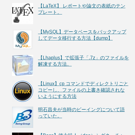
【LaTeX】 レポートや論文の表紙のテン
プレート。
【MySQL】データベースをバックアップ
してデータ移行する方法【dump】
【Lhaplus】で拡張子「.7z」のファイルを
解凍する方法。
【Linux】cp コマンドでディレクトリごと
コピーし、ファイルの上書き確認されな
いようにする方法
明石昌夫が当時のビーイングについて語
っていた。