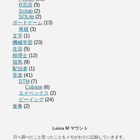
R言語
(5)
Scilab
(2)
SQLite
(2)
ボードゲーム
(13)
将棋
(3)
文字
(1)
機械学習
(23)
生活
(5)
税理士
(12)
競馬
(9)
配信者
(1)
音楽
(41)
DTM
(7)
Cubase
(6)
エイベックス
(2)
ビーイング
(24)
食事
(2)
Leica M マウント
日々調べたこと思ったことをメモがわりに記録していきます。