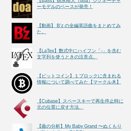
【Bass】徳永暁人（doa）シグネーチャ
ーモデルのベースが発売！
【動画】 B’z の全編英語曲をまとめてみ
た。
【LaTex】数式中にハイフン「-」を含む
文字列を使うときの注意点。
【ビットコイン】１ブロックに含まれる
情報について調べてみた【マークル木】
【Cubase】スペースキーで再生停止時に
元の位置に戻す方法。
【曲の分析】My Baby Grand 〜ぬくもり