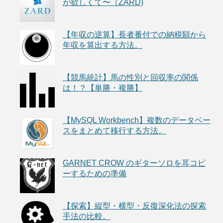
が欲しくて〜（ZARD)
【年収の逆算】長者番付での納税額から
年収を算出する方法。
【競馬統計】馬の性別と回収率の関係
は！？【単勝・複勝】
【MySQL Workbench】複数のデータベー
スをまとめて移行する方法。
GARNET CROW のギターソロを耳コピ
ーするための準備
【探索】縦型・横型・反復深化法の探索
手法の比較。