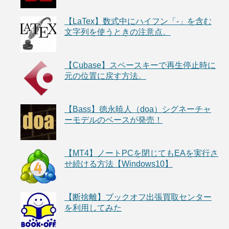
【LaTex】数式中にハイフン「-」を含む
文字列を使うときの注意点。
【Cubase】スペースキーで再生停止時に
元の位置に戻す方法。
【Bass】徳永暁人（doa）シグネーチャ
ーモデルのベースが発売！
【MT4】ノートPCを閉じてもEAを実行さ
せ続ける方法【Windows10】
【断捨離】ブックオフ出張買取センター
を利用してみた