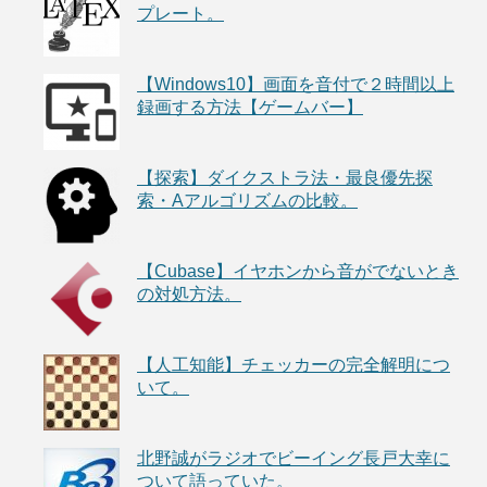
プレート。
【Windows10】画面を音付で２時間以上
録画する方法【ゲームバー】
【探索】ダイクストラ法・最良優先探
索・Aアルゴリズムの比較。
【Cubase】イヤホンから音がでないとき
の対処方法。
【人工知能】チェッカーの完全解明につ
いて。
北野誠がラジオでビーイング長戸大幸に
ついて語っていた。