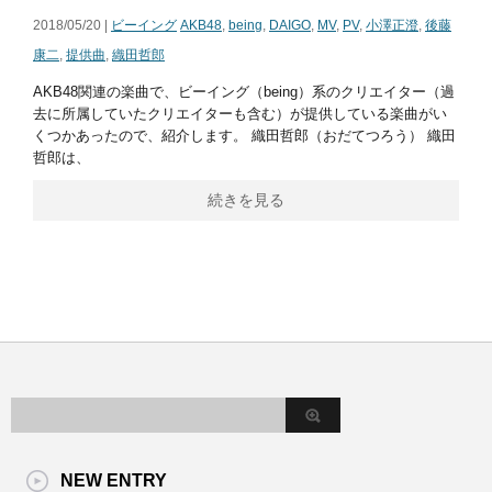
2018/05/20 |
ビーイング
AKB48
,
being
,
DAIGO
,
MV
,
PV
,
小澤正澄
,
後藤
康二
,
提供曲
,
織田哲郎
AKB48関連の楽曲で、ビーイング（being）系のクリエイター（過
去に所属していたクリエイターも含む）が提供している楽曲がい
くつかあったので、紹介します。 織田哲郎（おだてつろう） 織田
哲郎は、
続きを見る
NEW ENTRY