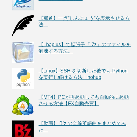
【部首】一点”しんにょう”を表示させる方
法。
【Lhaplus】で拡張子「.7z」のファイルを
解凍する方法。
【Linux】SSH を切断した後でも Python
を実行し続ける方法｜nohub
【MT4】PCが再起動しても自動的に起動
させる方法【FX自動売買】
【動画】 B’z の全編英語曲をまとめてみ
た。