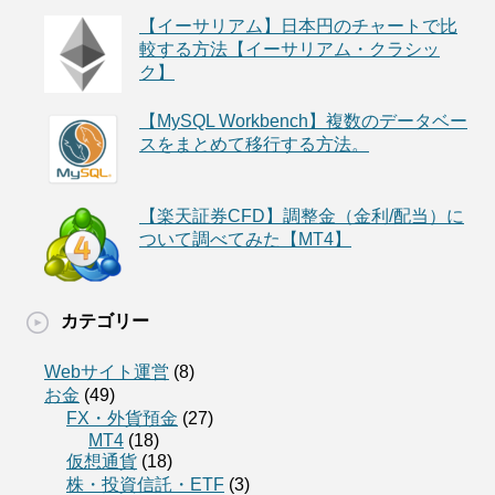
【イーサリアム】日本円のチャートで比
較する方法【イーサリアム・クラシッ
ク】
【MySQL Workbench】複数のデータベー
スをまとめて移行する方法。
【楽天証券CFD】調整金（金利/配当）に
ついて調べてみた【MT4】
カテゴリー
Webサイト運営
(8)
お金
(49)
FX・外貨預金
(27)
MT4
(18)
仮想通貨
(18)
株・投資信託・ETF
(3)