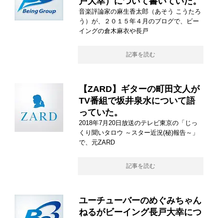
戸大幸）について書いていた。
音楽評論家の麻生香太郎（あそう こうたろ
う）が、２０１５年４月のブログで、ビー
イングの倉木麻衣や長戸
記事を読む
【ZARD】ギターの町田文人が
TV番組で坂井泉水について語
っていた。
2018年7月20日放送のテレビ東京の「じっ
くり聞いタロウ ～スター近況(秘)報告～」
で、元ZARD
記事を読む
ユーチューバーのめぐみちゃん
ねるがビーイング長戸大幸につ