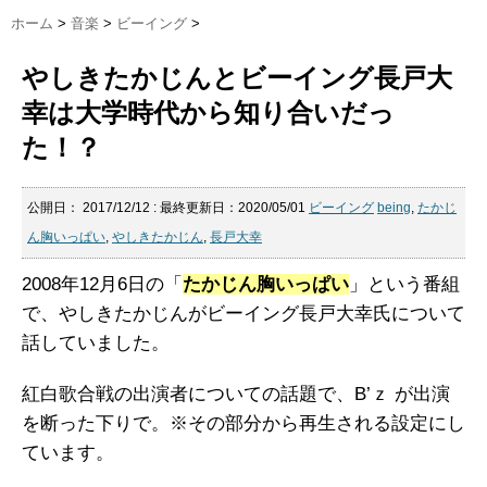
ホーム
>
音楽
>
ビーイング
>
やしきたかじんとビーイング長戸大
幸は大学時代から知り合いだっ
た！？
公開日：
2017/12/12
: 最終更新日：2020/05/01
ビーイング
being
,
たかじ
ん胸いっぱい
,
やしきたかじん
,
長戸大幸
2008年12月6日の「
たかじん胸いっぱい
」という番組
で、やしきたかじんがビーイング長戸大幸氏について
話していました。
紅白歌合戦の出演者についての話題で、B’ｚ が出演
を断った下りで。※その部分から再生される設定にし
ています。