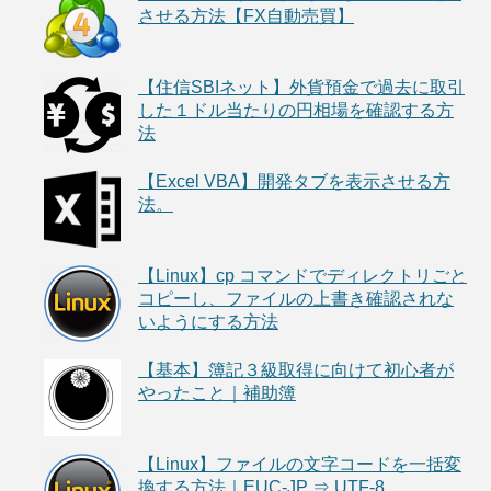
させる方法【FX自動売買】
【住信SBIネット】外貨預金で過去に取引
した１ドル当たりの円相場を確認する方
法
【Excel VBA】開発タブを表示させる方
法。
【Linux】cp コマンドでディレクトリごと
コピーし、ファイルの上書き確認されな
いようにする方法
【基本】簿記３級取得に向けて初心者が
やったこと｜補助簿
【Linux】ファイルの文字コードを一括変
換する方法｜EUC-JP ⇒ UTF-8