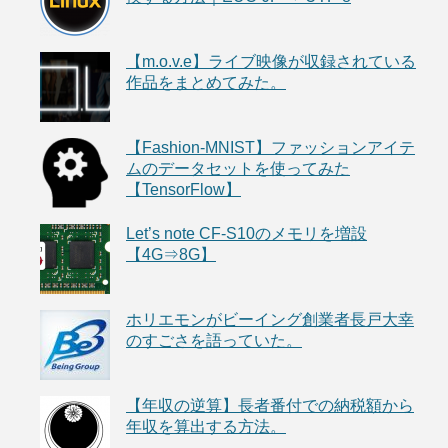
【m.o.v.e】ライブ映像が収録されている
作品をまとめてみた。
【Fashion-MNIST】ファッションアイテ
ムのデータセットを使ってみた
【TensorFlow】
Let’s note CF-S10のメモリを増設
【4G⇒8G】
ホリエモンがビーイング創業者長戸大幸
のすごさを語っていた。
【年収の逆算】長者番付での納税額から
年収を算出する方法。