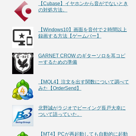
【Cubase】イヤホンから音がでないとき
の対処方法。
【Windows10】画面を音付で２時間以上
録画する方法【ゲームバー】
GARNET CROW のギターソロを耳コピ
ーするための準備
【MQL4】注文を出す関数について調べて
みた【OrderSend】
北野誠がラジオでビーイング長戸大幸に
ついて語っていた。
【MT4】PCが再起動しても自動的に起動