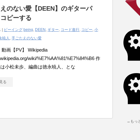
えのない愛【DEEN】のギターパ
をコピーする
1 |
ビーイング
being
,
DEEN
,
ギター
,
コード進行
,
コピー
,
小
永暁人
,
手ごたえのない愛
動画【PV】 Wikipedia
/ja.wikipedia.org/wiki/%E7%AA%81%E7%84%B6 作
曲は小松未歩、編曲は徳永暁人、とな
見る
→もっ