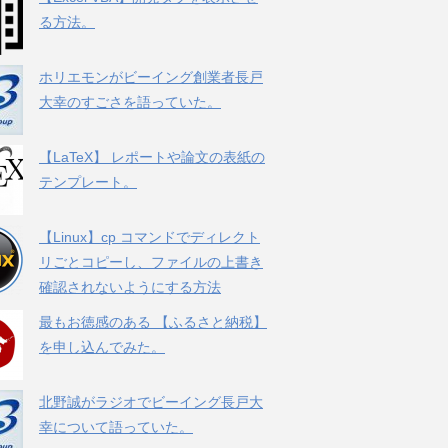
る方法。
ホリエモンがビーイング創業者長戸
大幸のすごさを語っていた。
【LaTeX】 レポートや論文の表紙の
テンプレート。
【Linux】cp コマンドでディレクト
リごとコピーし、ファイルの上書き
確認されないようにする方法
最もお徳感のある 【ふるさと納税】
を申し込んでみた。
北野誠がラジオでビーイング長戸大
幸について語っていた。