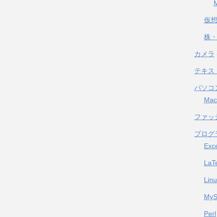
仮
株・
カメラ
テキス
パソコ
Mac
ファッ
プログ
Exc
LaT
Lin
My
Perl