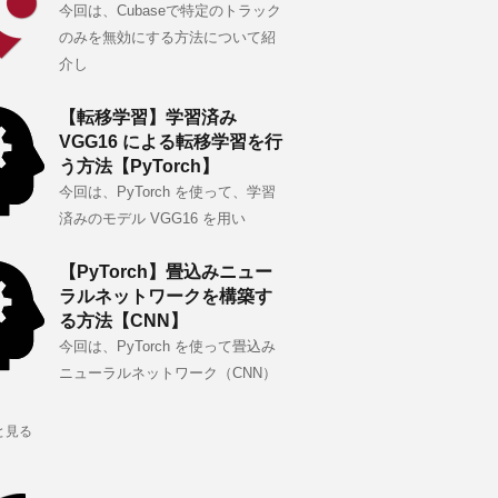
今回は、Cubaseで特定のトラック
のみを無効にする方法について紹
介し
【転移学習】学習済み
VGG16 による転移学習を行
う方法【PyTorch】
今回は、PyTorch を使って、学習
済みのモデル VGG16 を用い
【PyTorch】畳込みニュー
ラルネットワークを構築す
る方法【CNN】
今回は、PyTorch を使って畳込み
ニューラルネットワーク（CNN）
と見る