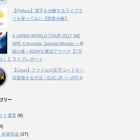
【Python】漢字を分解するライブラ
リを使ってみた【部首分解】
X JAPAN WORLD TOUR 2017 WE
ARE X Acoustic Special Miracle ～奇
跡の夜～6DAYS 横浜アリーナ【7月
（土）】ライブレポート
【Linux】ファイルの文字コードを一
括変換する方法｜EUC-JP ⇒ UTF-8
ゴリー
サイト運営
(8)
9)
・外貨預金
(27)