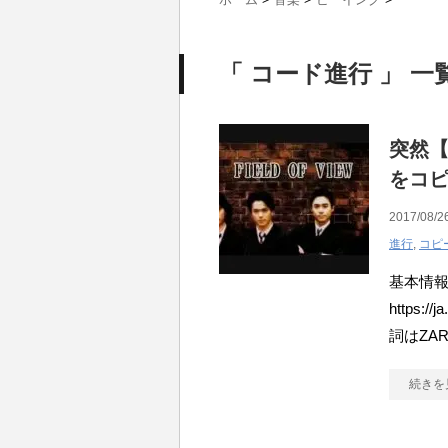
「 コード進行 」 一
突然【
をコ
2017/08/2
進行
,
コピ
基本情報 
https:/
詞はZA
続きを