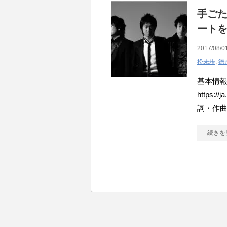
手ごた
ート
2017/08/0
松未歩
,
徳
基本情報 
https:/
詞・作
続きを