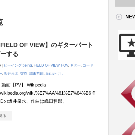
NE
覧
FIELD OF VIEW】のギターパート
ピーする
6 |
ビーイング
being
,
FIELD OF VIEW
,
FOV
,
ギター
,
コード
ー
,
坂井泉水
,
突然
,
織田哲郎
,
葉山たけし
動画【PV】 Wikipedia
/ja.wikipedia.org/wiki/%E7%AA%81%E7%84%B6 作
RDの坂井泉水、作曲は織田哲郎、
見る