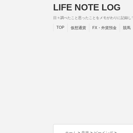
LIFE NOTE LOG
日々調べたこと思ったことをメモがわりに記録し
TOP
仮想通貨
FX・外貨預金
競馬
ホーム
>
音楽
>
ビーイング
>