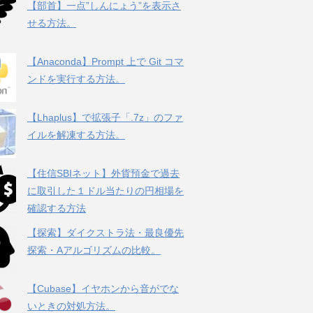
【部首】一点”しんにょう”を表示さ
せる方法。
【Anaconda】Prompt 上で Git コマ
ンドを実行する方法。
【Lhaplus】で拡張子「.7z」のファ
イルを解凍する方法。
【住信SBIネット】外貨預金で過去
に取引した１ドル当たりの円相場を
確認する方法
【探索】ダイクストラ法・最良優先
探索・Aアルゴリズムの比較。
【Cubase】イヤホンから音がでな
いときの対処方法。