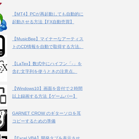
【MT4】PCが再起動しても自動的に
起動させる方法【FX自動売買】
【MusicBee】マイナーなアーティス
トのCD情報を自動で取得する方法。
【LaTex】数式中にハイフン「-」を
含む文字列を使うときの注意点。
【Windows10】画面を音付で２時間
以上録画する方法【ゲームバー】
GARNET CROW のギターソロを耳
コピーするための準備
【Excel VBA】開発タブを表示させ