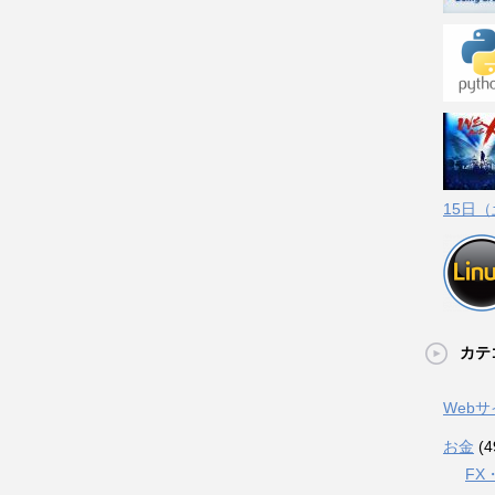
15日
カテ
Web
お金
(4
FX