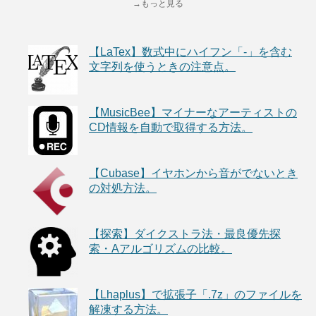
→もっと見る
【LaTex】数式中にハイフン「-」を含む
文字列を使うときの注意点。
【MusicBee】マイナーなアーティストの
CD情報を自動で取得する方法。
【Cubase】イヤホンから音がでないとき
の対処方法。
【探索】ダイクストラ法・最良優先探
索・Aアルゴリズムの比較。
【Lhaplus】で拡張子「.7z」のファイルを
解凍する方法。