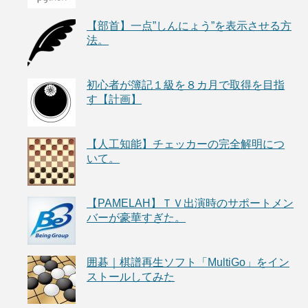
【部首】一点”しんにょう”を表示させる方
法。
初心者が簿記１級を８カ月で取得を目指
す【計画】
【人工知能】チェッカーの完全解明につ
いて。
【PAMELAH】ＴＶ出演時のサポートメン
バーが豪華すぎた。
囲碁｜棋譜再生ソフト「MultiGo」をイン
ストールしてみた