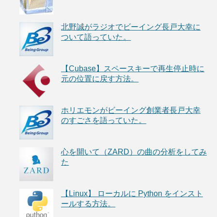
北野誠がラジオでビーイング長戸大幸に
ついて語っていた。
【Cubase】スペースキーで再生停止時に
元の位置に戻す方法。
ホリエモンがビーイング創業者長戸大幸
のすごさを語っていた。
心を開いて（ZARD）の曲の分析をしてみ
た
【Linux】 ローカルに Python をインスト
ールする方法。