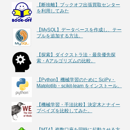
【断捨離】ブックオフ出張買取センター
を利用してみた
【MySQL】データベースを作成し、テー
ブルを追加する方法。
【探索】ダイクストラ法・最良優先探
索・Aアルゴリズムの比較。
【Python】機械学習のために SciPy・
Matplotlib・scikit-learn をインストール。
【機械学習・手法比較】決定木とナイー
ブベイズを比較してみた。
【MT4】複数口座を同時に起動させる方