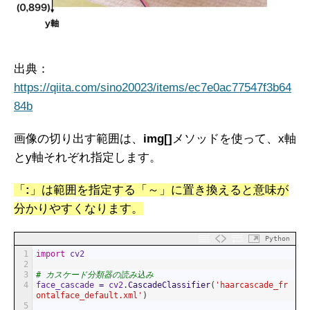
出典：
https://qiita.com/sino20023/items/ec7e0ac77547f3b64
84b
画像の切り出す範囲は、
img[]
メソッドを使って、x軸
とy軸それぞれ指定します。
「
:
」は範囲を指定する「～」に置き換えると意味が
分かりやすくなります。
Python
1
import
cv2
2
3
# カスケード分類器の読み込み
4
face_cascade
=
cv2
.
CascadeClassifier
(
'haarcascade_fr
ontalface_default.xml'
)
5