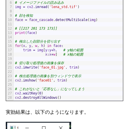
6
# イメージファイルの読み込み
7
img
=
cv2
.
imread
(
'lena_std.tif'
)
8
9
# 顔を検知
10
face
=
face_cascade
.
detectMultiScale
(
img
)
11
12
# [[217 201 173 173]]
13
print
(
face
)
14
15
# 検出した顔部分を切り出す
16
for
(
x
,
y
,
w
,
h
)
in
face
:
17
trim
=
img
[
y
:
y
+
h
,
# y軸の範囲
18
x
:
x
+
w
]
# x軸の範囲
19
20
# 切り取り処理後の画像を保存
21
cv2
.
imwrite
(
'face_01.jpg'
,
trim
)
22
23
# 検出処理後の画像を別ウィンドウで表示
24
cv2
.
imshow
(
'face01'
,
trim
)
25
26
# これがないと「応答なし」になってしまう
27
cv2
.
waitKey
(
0
)
28
cv2
.
destroyAllWindows
(
)
実効結果は、以下のようになります。