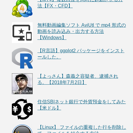
法【FX・CFD】
無料動画編集ソフト AviUtl で mp4 形式の
動画を読み込み・出力する方法
【Windows】
【R言語】ggplot2 パッケージをインスト
ールした。
【よっさん】森義之容疑者、逮捕され
る。【2018年7月2日】
住信SBIネット銀行で外貨預金をしてみた
【米ドル】
【Linux】 ファイルの重複した行を削除し