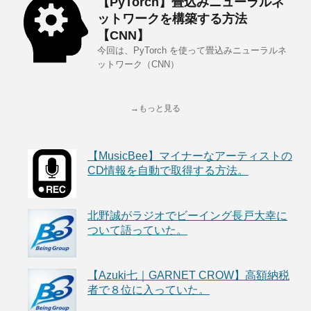
【PyTorch】畳込みニューラルネ
ットワークを構築する方法
【CNN】
今回は、PyTorch を使って畳込みニューラルネ
ットワーク（CNN）
→もっと見る
【MusicBee】マイナーなアーティストの
CD情報を自動で取得する方法。
北野誠がラジオでビーイング長戸大幸に
ついて語っていた。
【Azuki七｜GARNET CROW】高額納税
者で８位に入っていた。