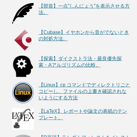
【部首】一点”しんにょう”を表示させる方
法。
【Cubase】イヤホンから音がでないとき
の対処方法。
【探索】ダイクストラ法・最良優先探
索・Aアルゴリズムの比較。
【Linux】cp コマンドでディレクトリごと
コピーし、ファイルの上書き確認されな
いようにする方法
【LaTeX】 レポートや論文の表紙のテン
プレート。