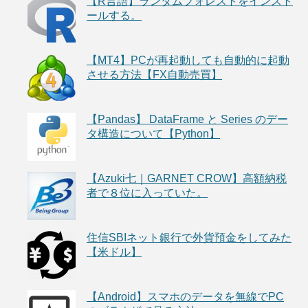
【R言語】ランダムフォレストをインスト
ールする。
【MT4】PCが再起動しても自動的に起動
させる方法【FX自動売買】
【Pandas】 DataFrame と Series のデー
タ構造について【Python】
【Azuki七｜GARNET CROW】高額納税
者で８位に入っていた。
住信SBIネット銀行で外貨預金をしてみた
【米ドル】
【Android】スマホのデータを無線でPC