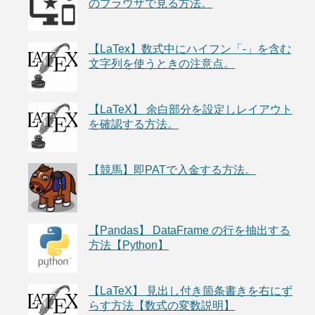
のブラウザで見る方法。
【LaTex】数式中にハイフン「-」を含む
文字列を使うときの注意点。
【LaTeX】 余白部分を設定しレイアウト
を確認する方法。
【競馬】即PATで入金する方法。
【Pandas】 DataFrame の行を抽出する
方法【Python】
【LaTeX】 見出し付き箇条書きを右にず
らす方法【数式の変数説明】