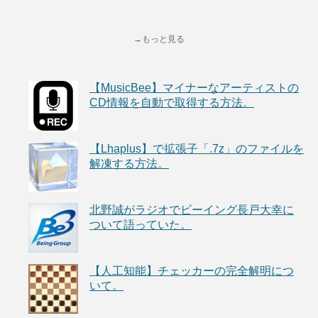
→もっと見る
【MusicBee】マイナーなアーティストの
CD情報を自動で取得する方法。
【Lhaplus】で拡張子「.7z」のファイルを
解凍する方法。
北野誠がラジオでビーイング長戸大幸に
ついて語っていた。
【人工知能】チェッカーの完全解明につ
いて。