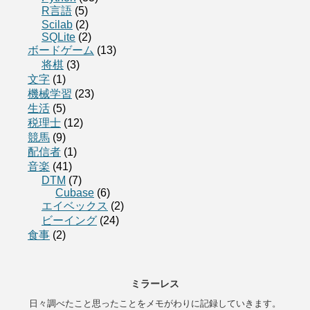
R言語
(5)
Scilab
(2)
SQLite
(2)
ボードゲーム
(13)
将棋
(3)
文字
(1)
機械学習
(23)
生活
(5)
税理士
(12)
競馬
(9)
配信者
(1)
音楽
(41)
DTM
(7)
Cubase
(6)
エイベックス
(2)
ビーイング
(24)
食事
(2)
ミラーレス
日々調べたこと思ったことをメモがわりに記録していきます。