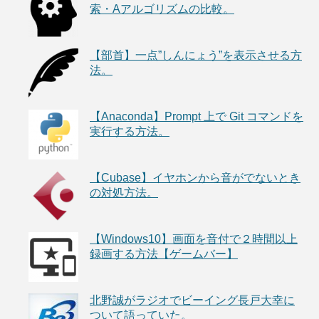
索・Aアルゴリズムの比較。
【部首】一点”しんにょう”を表示させる方
法。
【Anaconda】Prompt 上で Git コマンドを
実行する方法。
【Cubase】イヤホンから音がでないとき
の対処方法。
【Windows10】画面を音付で２時間以上
録画する方法【ゲームバー】
北野誠がラジオでビーイング長戸大幸に
ついて語っていた。