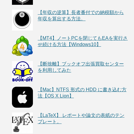
【年収の逆算】長者番付での納税額から
年収を算出する方法。
【MT4】ノートPCを閉じてもEAを実行さ
せ続ける方法【Windows10】
【断捨離】ブックオフ出張買取センター
を利用してみた
【Mac】NTFS 形式の HDD に書き込む方
法【OS X Lion】
【LaTeX】 レポートや論文の表紙のテン
プレート。