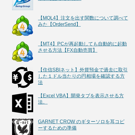
【MQL4】注文を出す関数について調べて
みた【OrderSend】
【MT4】PCが再起動しても自動的に起動
させる方法【FX自動売買】
【住信SBIネット】外貨預金で過去に取引
した１ドル当たりの円相場を確認する方
法
【Excel VBA】開発タブを表示させる方
法。
GARNET CROW のギターソロを耳コピ
ーするための準備