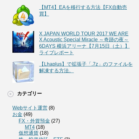
【MT4】EAを移行する方法【FX自動売
買】
X JAPAN WORLD TOUR 2017 WE ARE
X Acoustic Special Miracle ～奇跡の夜～
6DAYS 横浜アリーナ【7月15日（土）】
ライブレポート
【Lhaplus】で拡張子「.7z」のファイルを
解凍する方法。
カテゴリー
Webサイト運営
(8)
お金
(49)
FX・外貨預金
(27)
MT4
(18)
仮想通貨
(18)