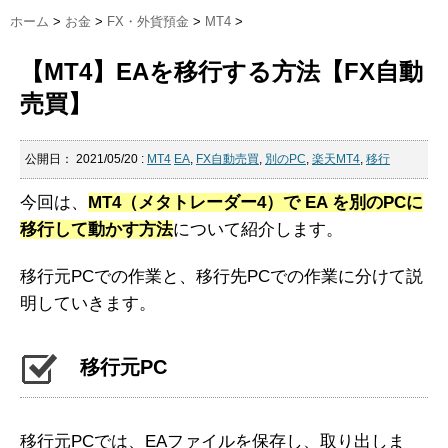
ホーム
>
お金
>
FX・外貨預金
>
MT4
>
【MT4】EAを移行する方法【FX自動
売買】
公開日：
2021/05/20
:
MT4
EA
,
FX自動売買
,
別のPC
,
楽天MT4
,
移行
今回は、
MT4（メタトレーダー4）で EA を別のPCに
移行して動かす方法
について紹介します。
移行元PCでの作業と、移行先PCでの作業に分けて説
明していきます。
移行元PC
移行元PCでは、EAファイルを保存し、取り出しま