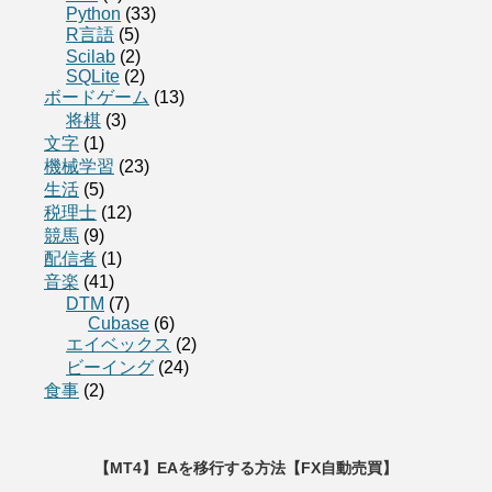
Python
(33)
R言語
(5)
Scilab
(2)
SQLite
(2)
ボードゲーム
(13)
将棋
(3)
文字
(1)
機械学習
(23)
生活
(5)
税理士
(12)
競馬
(9)
配信者
(1)
音楽
(41)
DTM
(7)
Cubase
(6)
エイベックス
(2)
ビーイング
(24)
食事
(2)
【MT4】EAを移行する方法【FX自動売買】