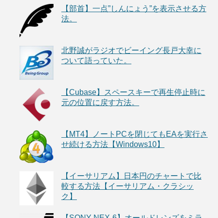
【部首】一点”しんにょう”を表示させる方
法。
北野誠がラジオでビーイング長戸大幸に
ついて語っていた。
【Cubase】スペースキーで再生停止時に
元の位置に戻す方法。
【MT4】ノートPCを閉じてもEAを実行さ
せ続ける方法【Windows10】
【イーサリアム】日本円のチャートで比
較する方法【イーサリアム・クラシッ
ク】
【SONY NEX-6】オールドレンズをミラ