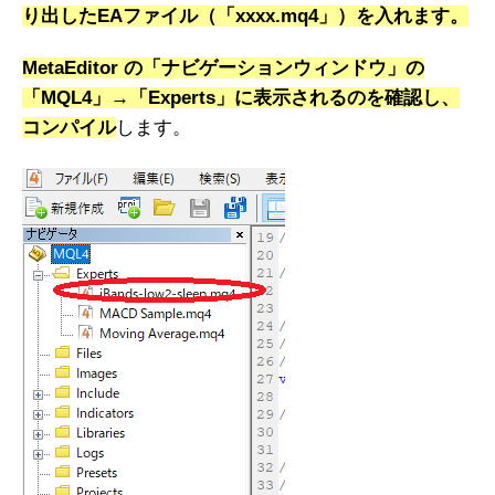
り出したEAファイル（「xxxx.mq4」）を入れます。
MetaEditor の「ナビゲーションウィンドウ」の
「MQL4」→「Experts」に表示されるのを確認し、
コンパイル
します。