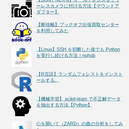
ーレスカメラに付ける方法【マウントア
ダプター】
【断捨離】ブックオフ出張買取センター
を利用してみた
【Linux】SSH を切断した後でも Python
を実行し続ける方法｜nohub
【R言語】ランダムフォレストをインスト
ールする。
【機械学習】 scikit-learn で不正解データ
を抽出する方法【Python】
心を開いて（ZARD）の曲の分析をしてみ