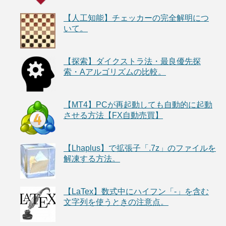
【人工知能】チェッカーの完全解明につ
いて。
【探索】ダイクストラ法・最良優先探
索・Aアルゴリズムの比較。
【MT4】PCが再起動しても自動的に起動
させる方法【FX自動売買】
【Lhaplus】で拡張子「.7z」のファイルを
解凍する方法。
【LaTex】数式中にハイフン「-」を含む
文字列を使うときの注意点。